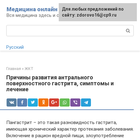
Перейти
Медицина онлайн
Для любых предложений по
Для любых предложений по
к
Вся медицина здесь и сейчас
сайту:
сайту: zdorovo16@cp9.ru
[email protected]
контенту
Поиск:
Русский
Главная
»
ЖКТ
Причины развития антрального
поверхностного гастрита, симптомы и
лечение
Пангастрит – это такая разновидность гастрита,
имеющая хронический характер протекания заболевания.
Включение в рацион вредной пищи, злоупотребление