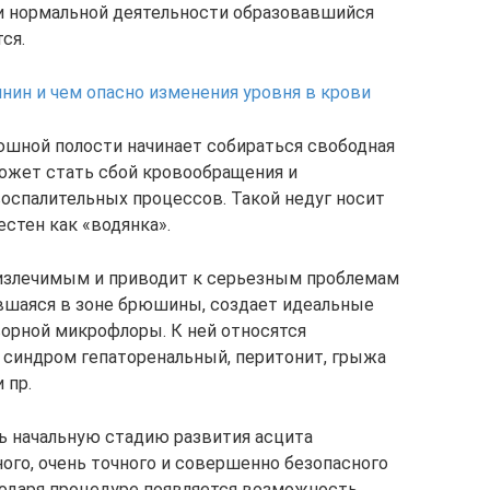
 нормальной деятельности образовавшийся
ся.
нин и чем опасно изменения уровня в крови
рюшной полости начинает собираться свободная
ожет стать сбой кровообращения и
воспалительных процессов. Такой недуг носит
естен как «водянка».
 излечимым и приводит к серьезным проблемам
вшаяся в зоне брюшины, создает идеальные
орной микрофлоры. К ней относятся
: синдром гепаторенальный, перитонит, грыжа
 пр.
ь начальную стадию развития асцита
го, очень точного и совершенно безопасного
годаря процедуре появляется возможность