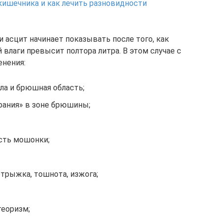
кишечника и как лечить разновидности
 асцит начинает показывать после того, как
влаги превысит полтора литра. В этом случае с
нения:
ла и брюшная область;
рания» в зоне брюшины;
сть мошонки;
трыжка, тошнота, изжога;
теоризм;