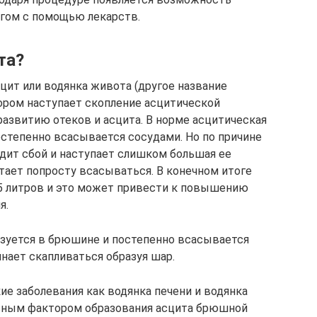
угом с помощью лекарств.
та?
сцит или водянка живота (другое название
тором наступает скопление асцитической
азвитию отеков и асцита. В норме асцитическая
степенно всасывается сосудами. Но по причине
одит сбой и наступает слишком большая ее
тает попросту всасываться. В конечном итоге
5 литров и это может привести к повышению
я.
азуется в брюшине и постепенно всасывается
инает скапливаться образуя шар.
ие заболевания как водянка печени и водянка
новным фактором образования асцита брюшной