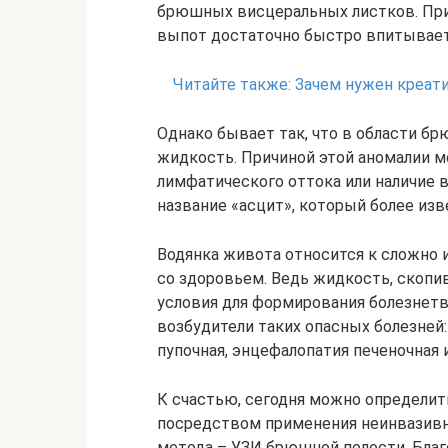
брюшных висцеральных листков. При
выпот достаточно быстро впитывает
Читайте также:
Зачем нужен креати
Однако бывает так, что в области б
жидкость. Причиной этой аномалии м
лимфатического оттока или наличие 
название «асцит», который более изв
Водянка живота относится к сложно
со здоровьем. Ведь жидкость, скопи
условия для формирования болезнетв
возбудители таких опасных болезней
пупочная, энцефалопатия печеночная и
К счастью, сегодня можно определит
посредством применения неинвазивно
метода – УЗИ брюшной полости. Бла