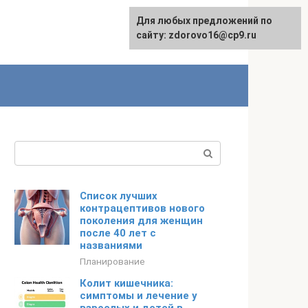
Для любых предложений по
Для любых предложений по
Русский
сайту:
сайту: zdorovo16@cp9.ru
[email protected]
Поиск:
Список лучших
контрацептивов нового
поколения для женщин
после 40 лет с
названиями
Планирование
Колит кишечника:
симптомы и лечение у