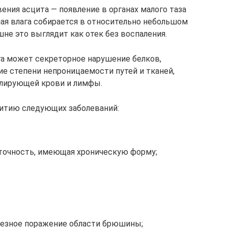
ения асцита — появление в органах малого таза
ная влага собирается в относительно небольшом
ешне это выглядит как отек без воспаления.
га может секреторное нарушение белков,
е степени непроницаемости путей и тканей,
лирующей крови и лимфы.
итию следующих заболеваний:
аточность, имеющая хроническую форму;
лезное поражение области брюшины;