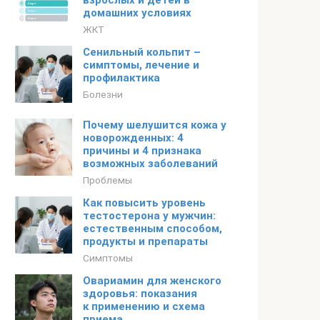
взрослых и детей в
домашних условиях
ЖКТ
Сенильный кольпит –
симптомы, лечение и
профилактика
Болезни
Почему шелушится кожа у
новорожденных: 4
причины и 4 признака
возможных заболеваний
Проблемы
Как повысить уровень
тестостерона у мужчин:
естественным способом,
продукты и препараты
Симптомы
Овариамин для женского
здоровья: показания
к применению и схема
приема