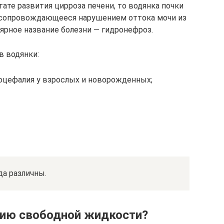
тате развития цирроза печени, то водянка почки
, сопровождающееся нарушением оттока мочи из
лярное название болезни — гидронефроз.
в водянки:
роцефалия у взрослых и новорожденных;
да различны.
нию свободной жидкости?