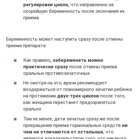
регулировки цикла,
что направленно на
скорейшую беременность после окончания их
приема
Беременность может наступить сразу после отмены
приема препарата
Как правило
, забеременеть можно
практически сразу
после отмены приема
оральных противозачаточных
Не смотря на это, врачи рекомендуют
воздержаться от планомерного зачатия ребенка
на протяжении
двух-трех циклов
после того,
как женщина перестанет предохраняться
орально
Тем не менее, дети зачатые сразу же после
прекращения приема гормональных средств
ни
чем не отличаются от остальных
, что
является доказательством того, что никакого