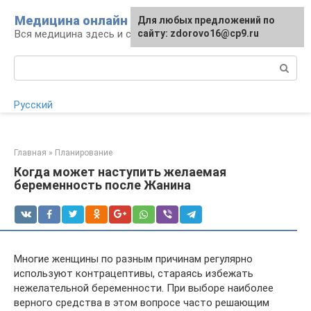
Перейти
Медицина онлайн
Для любых предложений по
Для любых предложений по
к
Вся медицина здесь и сейчас
сайту:
сайту: zdorovo16@cp9.ru
[email protected]
контенту
Поиск:
Русский
Главная
»
Планирование
Когда может наступить желаемая
беременность после Жанина
Многие женщины по разным причинам регулярно
используют контрацептивы, стараясь избежать
нежелательной беременности. При выборе наиболее
верного средства в этом вопросе часто решающим