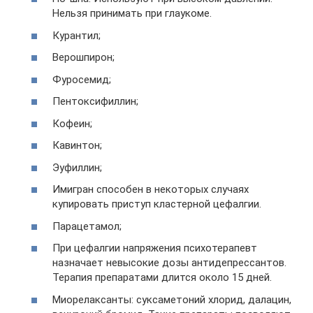
Нельзя принимать при глаукоме.
Курантил;
Верошпирон;
Фуросемид;
Пентоксифиллин;
Кофеин;
Кавинтон;
Эуфиллин;
Имигран способен в некоторых случаях
купировать приступ кластерной цефалгии.
Парацетамол;
При цефалгии напряжения психотерапевт
назначает невысокие дозы антидепрессантов.
Терапия препаратами длится около 15 дней.
Миорелаксанты: суксаметоний хлорид, далацин,