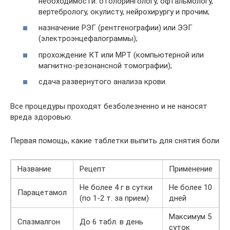
необходимости: отолорингологу, офтальмологу,
вертебрологу, окулисту, нейрохирургу и прочим;
назначение РЭГ (рентгенографии) или ЭЭГ
(электроэнцефалограммы);
прохождение КТ или МРТ (компьютерной или
магнитно-резонансной томографии);
сдача развернутого анализа крови.
Все процедуры проходят безболезненно и не наносят
вреда здоровью.
Первая помощь, какие таблетки выпить для снятия боли
Название
Рецепт
Применение
Не более 4 г в сутки
Не более 10
Парацетамол
(по 1-2 т. за прием)
дней
Максимум 5
Спазмалгон
До 6 табл. в день
суток