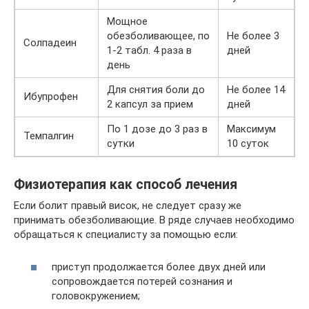
Мощное
обезболивающее, по
Не более 3
Солпадеин
1-2 табл. 4 раза в
дней
день
Для снятия боли до
Не более 14
Ибупрофен
2 капсул за прием
дней
По 1 дозе до 3 раз в
Максимум
Темпалгин
сутки
10 суток
Физиотерапия как способ лечения
Если болит правый висок, не следует сразу же
принимать обезболивающие. В ряде случаев необходимо
обращаться к специалисту за помощью если:
приступ продолжается более двух дней или
сопровождается потерей сознания и
головокружением;