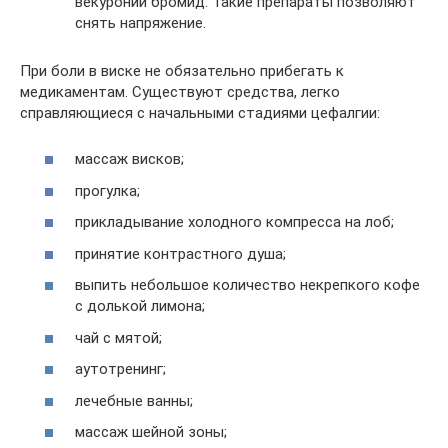
векуроний бромид. Такие препараты позволяют
снять напряжение.
При боли в виске не обязательно прибегать к
медикаментам. Существуют средства, легко
справляющиеся с начальными стадиями цефалгии:
массаж висков;
прогулка;
прикладывание холодного компресса на лоб;
принятие контрастного душа;
выпить небольшое количество некрепкого кофе
с долькой лимона;
чай с мятой;
аутотренинг;
лечебные ванны;
массаж шейной зоны;