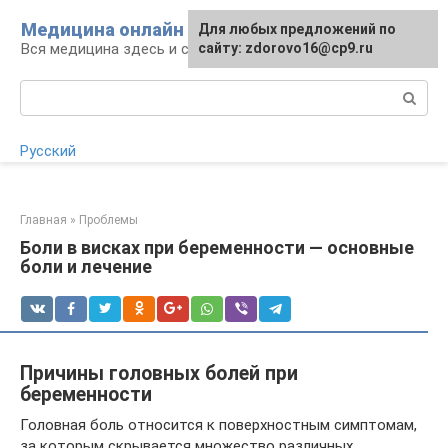
Перейти
Медицина онлайн
Для любых предложений по
Для любых предложений по
к
Вся медицина здесь и сейчас
сайту:
сайту: zdorovo16@cp9.ru
[email protected]
контенту
Поиск:
Русский
Главная
»
Проблемы
Боли в висках при беременности — основные
боли и лечение
Причины головных болей при
беременности
Головная боль относится к поверхностным симптомам,
за которым скрывается множество различных