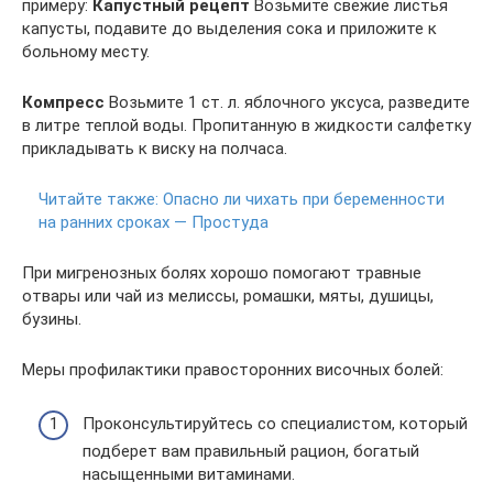
примеру:
Капустный рецепт
Возьмите свежие листья
капусты, подавите до выделения сока и приложите к
больному месту.
Компресс
Возьмите 1 ст. л. яблочного уксуса, разведите
в литре теплой воды. Пропитанную в жидкости салфетку
прикладывать к виску на полчаса.
Читайте также:
Опасно ли чихать при беременности
на ранних сроках — Простуда
При мигренозных болях хорошо помогают травные
отвары или чай из мелиссы, ромашки, мяты, душицы,
бузины.
Меры профилактики правосторонних височных болей:
Проконсультируйтесь со специалистом, который
подберет вам правильный рацион, богатый
насыщенными витаминами.