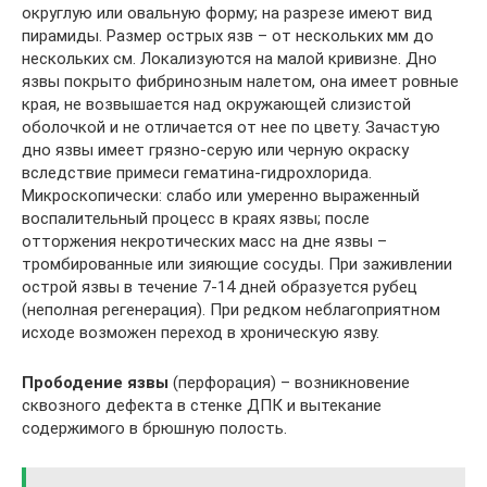
округлую или овальную форму; на разрезе имеют вид
пирамиды. Размер острых язв – от нескольких мм до
нескольких см. Локализуются на малой кривизне. Дно
язвы покрыто фибринозным налетом, она имеет ровные
края, не возвышается над окружающей слизистой
оболочкой и не отличается от нее по цвету. Зачастую
дно язвы имеет грязно-серую или черную окраску
вследствие примеси гематина-гидрохлорида.
Микроскопически: слабо или умеренно выраженный
воспалительный процесс в краях язвы; после
отторжения некротических масс на дне язвы –
тромбированные или зияющие сосуды. При заживлении
острой язвы в течение 7-14 дней образуется рубец
(неполная регенерация). При редком неблагоприятном
исходе возможен переход в хроническую язву.
Прободение язвы
(перфорация) – возникновение
сквозного дефекта в стенке ДПК и вытекание
содержимого в брюшную полость.