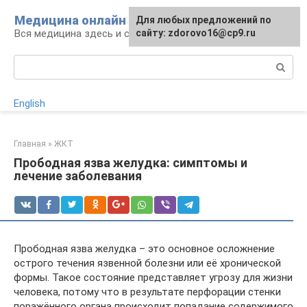
Перейти
Медицина онлайн
Для любых предложений по
к
Вся медицина здесь и сейчас
сайту: zdorovo16@cp9.ru
контенту
Поиск:
English
Главная
»
ЖКТ
Прободная язва желудка: симптомы и
лечение заболевания
Прободная язва желудка – это основное осложнение
острого течения язвенной болезни или её хронической
формы. Такое состояние представляет угрозу для жизни
человека, потому что в результате перфорации стенки
поражённого органа происходит попадание содержимого