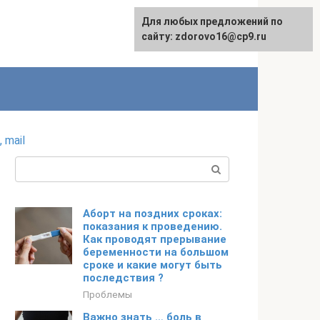
Для любых предложений по
English
сайту: zdorovo16@cp9.ru
 mail
Поиск:
Аборт на поздних сроках:
показания к проведению.
Как проводят прерывание
беременности на большом
сроке и какие могут быть
последствия ?
Проблемы
Важно знать … боль в