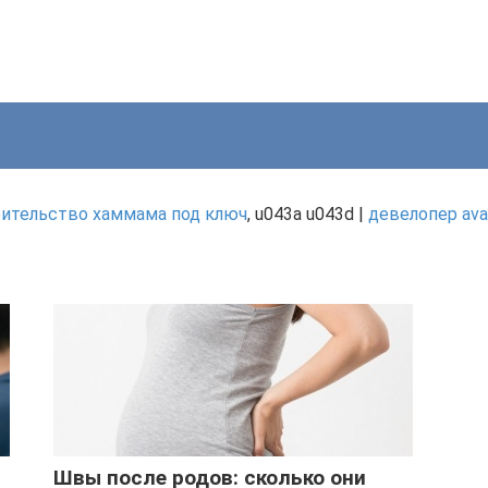
ительство хаммама под ключ
, u043a u043d |
девелопер ava,
Швы после родов: сколько они