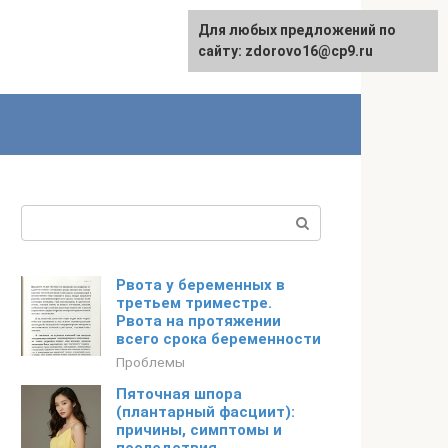
Для любых предложений по
Для любых предложений по
Русский
сайту:
сайту: zdorovo16@cp9.ru
[email protected]
Поиск:
Рвота у беременных в
третьем триместре.
Рвота на протяжении
всего срока беременности
Проблемы
Пяточная шпора
(плантарный фасциит):
причины, симптомы и