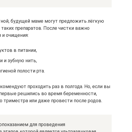
тной, будущей маме могут предложить лёгкую
 таких препаратов. После чистки важно
 и очищения:
ктов в питании,
и и зубную нить,
гиеной полости рта.
омендуют проходить раз в полгода. Но, если вы
 впервые решились во время беременности,
о триместра или даже провести после родов.
опоказанием для проведения
з этапов которой является ультразвуковая.