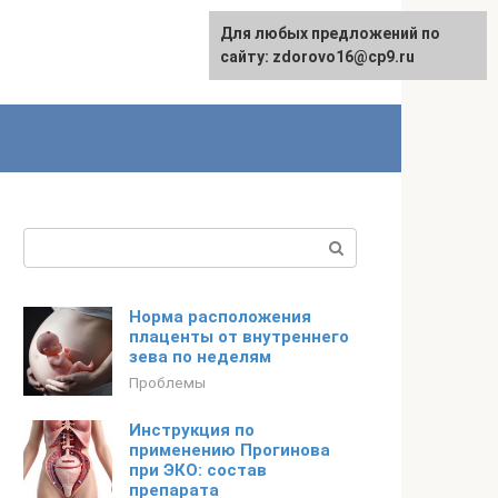
Для любых предложений по
Для любых предложений по
Русский
сайту:
сайту: zdorovo16@cp9.ru
[email protected]
Поиск:
Норма расположения
плаценты от внутреннего
зева по неделям
Проблемы
Инструкция по
применению Прогинова
при ЭКО: состав
препарата