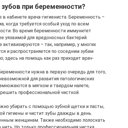
 зубов при беременности?
е в кабинете врача-гигиениста. Беременность –
а, когда требуется особый уход по всем
олости. Во время беременности иммунитет
ее уязвимой для вредоносных бактерий.
 активизируются – так, например, у многих
ся и распространяется по соседним зубам
о, здесь на помощь как раз приходит врач-
беременности нужна в первую очередь для того,
невозможной для развития патологических
азмножаются в мягком и твердом налете,
 решить профессиональной чисткой.
ожно убирать с помощью зубной щетки и пасты,
ой гигиены и чистит зубы дважды в день.
енным женщинам. Также необходимо полоскать
 нить. Но только профессиональная чистка