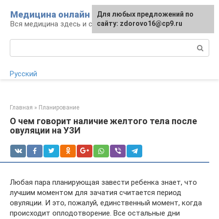
Перейти
Медицина онлайн
Для любых предложений по
Для любых предложений по
к
Вся медицина здесь и сейчас
сайту:
сайту: zdorovo16@cp9.ru
[email protected]
контенту
Поиск:
Русский
Главная
»
Планирование
О чем говорит наличие желтого тела после
овуляции на УЗИ
Любая пара планирующая завести ребенка знает, что
лучшим моментом для зачатия считается период
овуляции. И это, пожалуй, единственный момент, когда
происходит оплодотворение. Все остальные дни