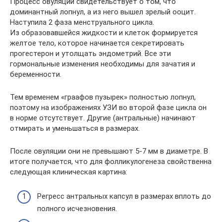
Процесс овуляции свидетельствует о том, что
доминантный лопнул, а из него вышел зрелый ооцит.
Наступила 2 фаза менструального цикла.
Из образовавшейся жидкости и клеток формируется
желтое тело, которое начинается секретировать
прогестерон и утолщать эндометрий. Все эти
гормональные изменения необходимы для зачатия и
беременности.
Тем временем «граафов пузырек» полностью лопнул,
поэтому на изображениях УЗИ во второй фазе цикла он
в норме отсутствует. Другие (антральные) начинают
отмирать и уменьшаться в размерах.
После овуляции они не превышают 5-7 мм в диаметре. В
итоге получается, что для фолликулогенеза свойственна
следующая клиническая картина:
Регресс антральных капсул в размерах вплоть до
полного исчезновения.