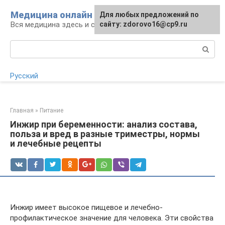
Перейти
Медицина онлайн
Для любых предложений по
Для любых предложений по
к
Вся медицина здесь и сейчас
сайту:
сайту: zdorovo16@cp9.ru
[email protected]
контенту
Поиск:
Русский
Главная
»
Питание
Инжир при беременности: анализ состава,
польза и вред в разные триместры, нормы
и лечебные рецепты
Инжир имеет высокое пищевое и лечебно-
профилактическое значение для человека. Эти свойства