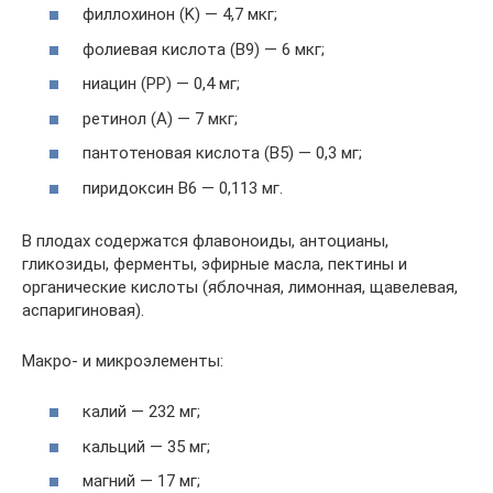
филлохинон (K) — 4,7 мкг;
фолиевая кислота (В9) — 6 мкг;
ниацин (PP) — 0,4 мг;
ретинол (A) — 7 мкг;
пантотеновая кислота (B5) — 0,3 мг;
пиридоксин B6 — 0,113 мг.
В плодах содержатся флавоноиды, антоцианы,
гликозиды, ферменты, эфирные масла, пектины и
органические кислоты (яблочная, лимонная, щавелевая,
аспаригиновая).
Макро- и микроэлементы:
калий — 232 мг;
кальций — 35 мг;
магний — 17 мг;