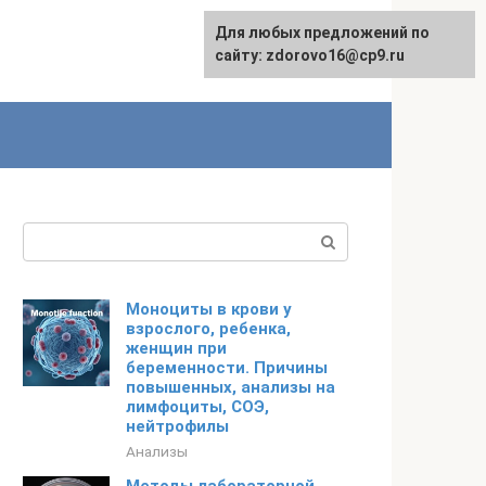
Для любых предложений по
Для любых предложений по
Русский
сайту:
сайту: zdorovo16@cp9.ru
[email protected]
Поиск:
Моноциты в крови у
взрослого, ребенка,
женщин при
беременности. Причины
повышенных, анализы на
лимфоциты, СОЭ,
нейтрофилы
Анализы