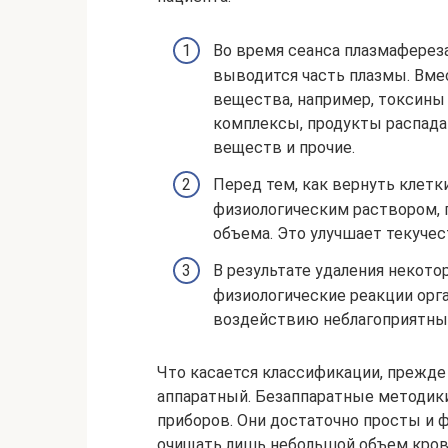
Во время сеанса плазмафереза
выводится часть плазмы. Вме
вещества, например, токсины
комплексы, продукты распада
веществ и прочие.
Перед тем, как вернуть клетк
физиологическим раствором, 
объема. Это улучшает текучес
В результате удаления некот
физиологические реакции орг
воздействию неблагоприятны
Что касается классификации, прежде
аппаратный. Безаппаратные методик
приборов. Они достаточно просты и 
очищать лишь небольшой объем кров