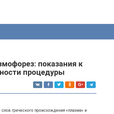
змофорез: показания к
нности процедуры
 слов греческого происхождения «плазма» и