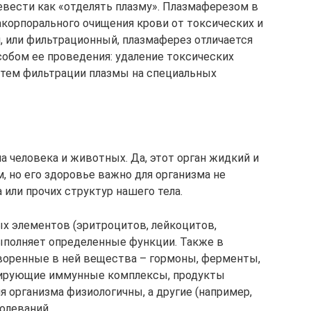
евести как «отделять плазму». Плазмаферезом в
корпорального очищения крови от токсических и
 или фильтрационный, плазмаферез отличается
собом ее проведения: удаление токсических
утем фильтрации плазмы на специальных
ма человека и животных. Да, этот орган жидкий и
, но его здоровье важно для организма не
 или прочих структур нашего тела.
х элементов (эритроцитов, лейкоцитов,
ыполняет определенные функции. Также в
воренные в ней вещества – гормоны, ферменты,
лирующие иммунные комплексы, продукты
я организма физиологичны, а другие (например,
олеваний.