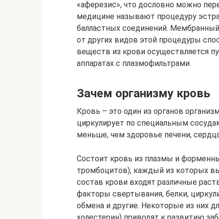
«аферезис», что дословно можно пер
медицине называют процедуру эстра
балластных соединений. Мембранный,
от других видов этой процедуры спо
веществ из крови осуществляется п
аппаратах с плазмофильтрами.
Зачем организму кровь
Кровь – это один из органов организ
циркулирует по специальным сосудам
меньше, чем здоровье печени, сердца
Состоит кровь из плазмы и форменны
тромбоцитов), каждый из которых в
состав крови входят различные раст
факторы свертывания, белки, цирку
обмена и другие. Некоторые из них дл
холестерин) приводят к развитию заб