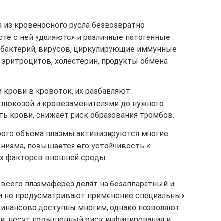
 из кровеносного русла безвозвратно
сте с ней удаляются и различные патогенные
 бактерий, вирусов, циркулирующие иммунные
 эритроцитов, холестерин, продукты обмена
и крови в кровоток, их разбавляют
глюкозой и кровезаменителями до нужного
ть крови, снижает риск образования тромбов.
орого объема плазмы активизируются многие
анизма, повышается его устойчивость к
х факторов внешней среды.
 всего плазмаферез делят на безаппаратный и
и не предусматривают применение специальных
финансово доступны многим, однако позволяют
и, несут повышенный риск инфицирования и