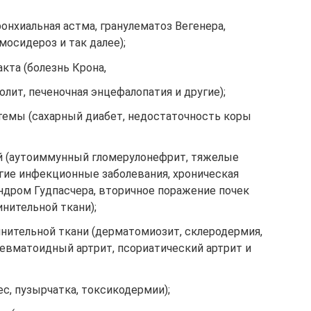
ронхиальная астма, гранулематоз Вегенера,
осидероз и так далее);
кта (болезнь Крона,
ит, печеночная энцефалопатия и другие);
темы (сахарный диабет, недостаточность коры
й (аутоиммунный гломерулонефрит, тяжелые
гие инфекционные заболевания, хроническая
ндром Гудпасчера, вторичное поражение почек
нительной ткани);
нительной ткани (дерматомиозит, склеродермия,
ревматоидный артрит, псориатический артрит и
ес, пузырчатка, токсикодермии);