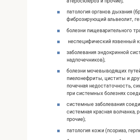
атеросклероз и прочие);
патология органов дыхания (б
фиброзирующий альвеолит, гем
болезни пищеварительного тра
неспецифический язвенный кол
заболевания эндокринной сис
надпочечников);
болезни мочевыводящих путе
пиелонефриты, циститы и дру
почечная недостаточность, си
при системных болезнях соеди
системные заболевания соеди
системная красная волчанка, 
прочие);
патология кожи (псориаз, герп