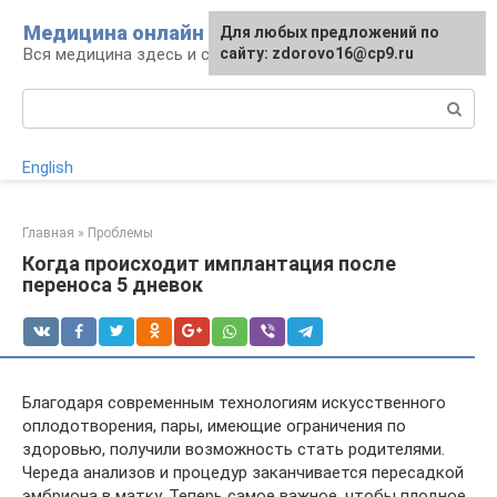
Перейти
Медицина онлайн
Для любых предложений по
к
Вся медицина здесь и сейчас
сайту: zdorovo16@cp9.ru
контенту
Поиск:
English
Главная
»
Проблемы
Когда происходит имплантация после
переноса 5 дневок
Благодаря современным технологиям искусственного
оплодотворения, пары, имеющие ограничения по
здоровью, получили возможность стать родителями.
Череда анализов и процедур заканчивается пересадкой
эмбриона в матку. Теперь самое важное, чтобы плодное