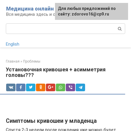
Перейти
Медицина онлайн
Для любых предложений по
к
Вся медицина здесь и сейчас
сайту: zdorovo16@cp9.ru
контенту
Поиск:
English
Главная
»
Проблемы
Установочная кривошея + асимметрия
головы???
Симптомы кривошеи у младенца
Спустя 2-3 недели после рождения уже можно будет