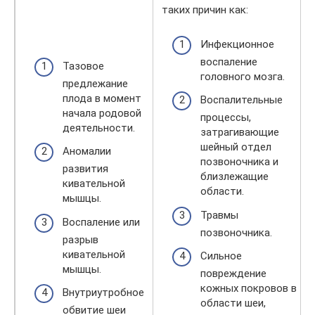
таких причин как:
Инфекционное
воспаление
Тазовое
головного мозга.
предлежание
плода в момент
Воспалительные
начала родовой
процессы,
деятельности.
затрагивающие
шейный отдел
Аномалии
позвоночника и
развития
близлежащие
кивательной
области.
мышцы.
Травмы
Воспаление или
позвоночника.
разрыв
кивательной
Сильное
мышцы.
повреждение
кожных покровов в
Внутриутробное
области шеи,
обвитие шеи