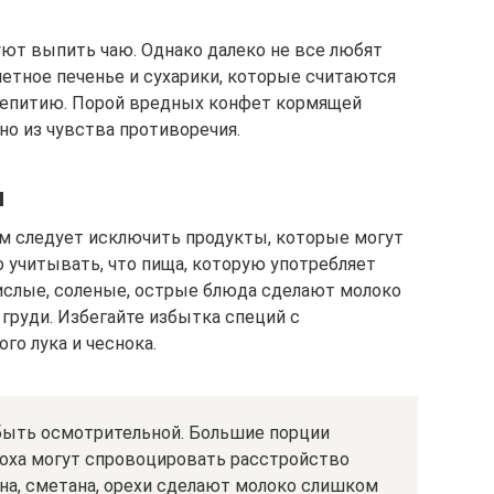
т выпить чаю. Однако далеко не все любят
летное печенье и сухарики, которые считаются
аепитию. Порой вредных конфет кормящей
о из чувства противоречия.
я
м следует исключить продукты, которые могут
о учитывать, что пища, которую употребляет
кислые, соленые, острые блюда сделают молоко
 груди. Избегайте избытка специй с
го лука и чеснока.
быть осмотрительной. Большие порции
роха могут спровоцировать расстройство
ина, сметана, орехи сделают молоко слишком