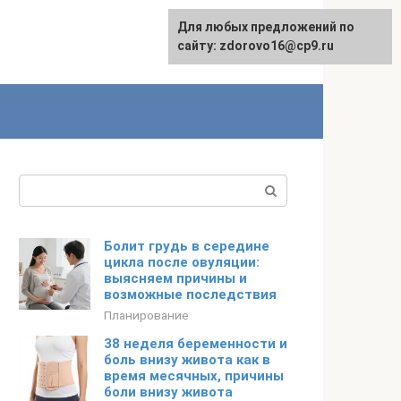
Для любых предложений по
English
сайту: zdorovo16@cp9.ru
Поиск:
Болит грудь в середине
цикла после овуляции:
выясняем причины и
возможные последствия
Планирование
38 неделя беременности и
боль внизу живота как в
время месячных, причины
боли внизу живота