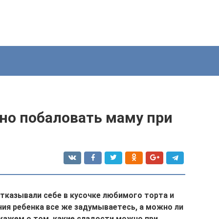
о побаловать маму при
отказывали себе в кусочке любимого торта и
ния ребенка все же задумываетесь, а можно ли
ажем о том, какие сладости можно при