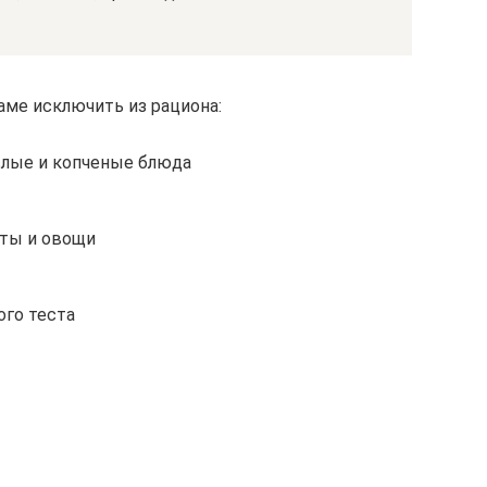
ме исключить из рациона:
слые и копченые блюда
кты и овощи
го теста