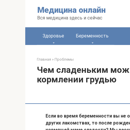
Перейти
Медицина онлайн
к
контенту
Вся медицина здесь и сейчас
Здоровье
Беременность
Главная
»
Проблемы
Чем сладеньким можн
кормлении грудью
Если во время беременности вы не 
других лакомствах, то после рожде
кормящей маме сладости? Мы расск