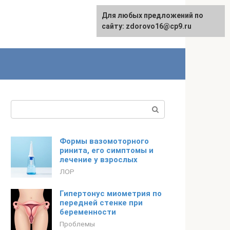
Для любых предложений по
English
сайту: zdorovo16@cp9.ru
Поиск:
Формы вазомоторного
ринита, его симптомы и
лечение у взрослых
ЛОР
Гипертонус миометрия по
передней стенке при
беременности
Проблемы