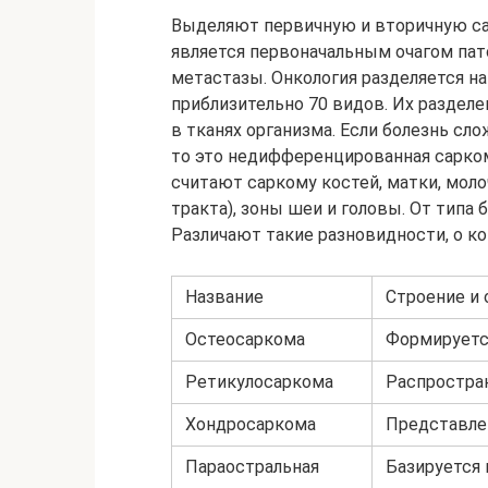
Выделяют первичную и вторичную сар
является первоначальным очагом пато
метастазы. Онкология разделяется н
приблизительно 70 видов. Их разделе
в тканях организма. Если болезнь с
то это недифференцированная сарк
считают саркому костей, матки, мол
тракта), зоны шеи и головы. От типа 
Различают такие разновидности, о ко
Название
Строение и 
Остеосаркома
Формируется
Ретикулосаркома
Распростра
Хондросаркома
Представле
Параостральная
Базируется 