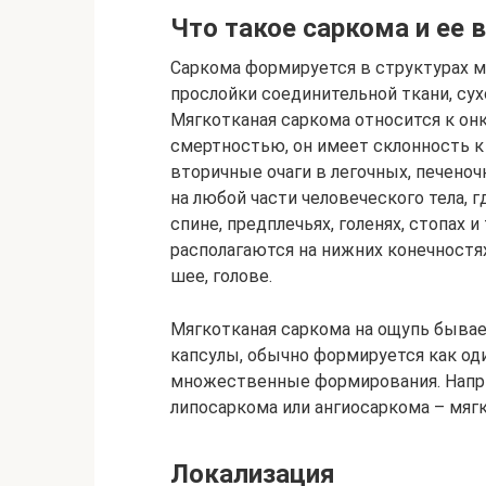
Что такое саркома и ее 
Саркома формируется в структурах м
прослойки соединительной ткани, су
Мягкотканая саркома относится к он
смертностью, он имеет склонность 
вторичные очаги в легочных, печеноч
на любой части человеческого тела, г
спине, предплечьях, голенях, стопах и
располагаются на нижних конечностях
шее, голове.
Мягкотканая саркома на ощупь бывает
капсулы, обычно формируется как оди
множественные формирования. Наприм
липосаркома или ангиосаркома – мягк
Локализация