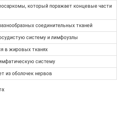
еосаркомы, который поражает концевые части
 разнообразных соединительных тканей
осудистую систему и лимфоузлы
ся в жировых тканях
имфатическую систему
т из оболочек нервов
а: