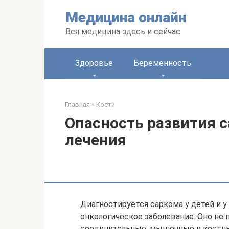
Перейти
Медицина онлайн
к
контенту
Вся медицина здесь и сейчас
Здоровье
Беременность
Главная
»
Кости
Опасность развития 
лечения
Диагностируется саркома у детей и у
онкологическое заболевание. Оно не 
соединительные, мышечные и костны