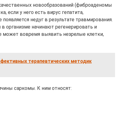
окачественных новообразований (фиброаденомы
ка, если у него есть вирус гепатита,
 появляется недуг в результате травмирования.
ки в организме начинают регенерировать и
е может вовремя выявить незрелые клетки,
ффективных терапевтических методик
ичины саркомы. К ним относят: