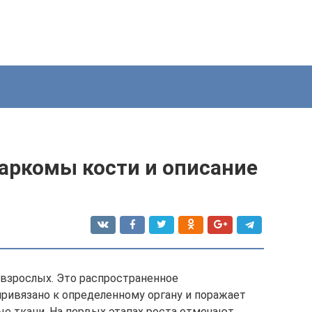
саркомы кости и описание
 взрослых. Это распространенное
привязано к определенному органу и поражает
е ткани. На первых этапах роста отмечают