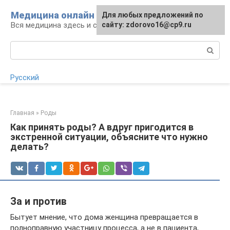
Перейти
Медицина онлайн
Для любых предложений по
Для любых предложений по
к
Вся медицина здесь и сейчас
сайту:
сайту: zdorovo16@cp9.ru
[email protected]
контенту
Поиск:
Русский
Главная
»
Роды
Как принять роды? А вдруг пригодится в
экстренной ситуации, объясните что нужно
делать?
За и против
Бытует мнение, что дома женщина превращается в
полноправную участницу процесса, а не в пациента,