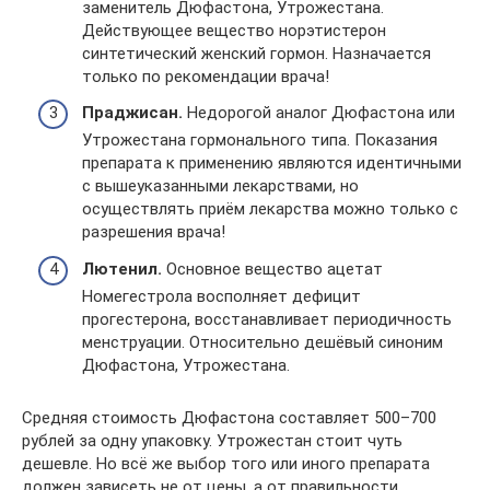
заменитель Дюфастона, Утрожестана.
Действующее вещество норэтистерон
синтетический женский гормон. Назначается
только по рекомендации врача!
Праджисан.
Недорогой аналог Дюфастона или
Утрожестана гормонального типа. Показания
препарата к применению являются идентичными
с вышеуказанными лекарствами, но
осуществлять приём лекарства можно только с
разрешения врача!
Лютенил.
Основное вещество ацетат
Номегестрола восполняет дефицит
прогестерона, восстанавливает периодичность
менструации. Относительно дешёвый синоним
Дюфастона, Утрожестана.
Средняя стоимость Дюфастона составляет 500–700
рублей за одну упаковку. Утрожестан стоит чуть
дешевле. Но всё же выбор того или иного препарата
должен зависеть не от цены, а от правильности