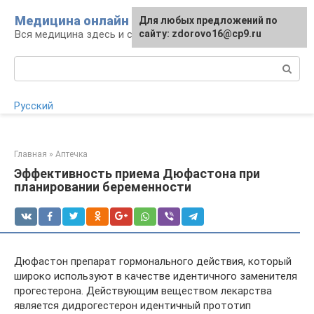
Перейти
Медицина онлайн
Для любых предложений по
Для любых предложений по
к
Вся медицина здесь и сейчас
сайту:
сайту: zdorovo16@cp9.ru
[email protected]
контенту
Поиск:
Русский
Главная
»
Аптечка
Эффективность приема Дюфастона при
планировании беременности
Дюфастон препарат гормонального действия, который
широко используют в качестве идентичного заменителя
прогестерона. Действующим веществом лекарства
является дидрогестерон идентичный прототип