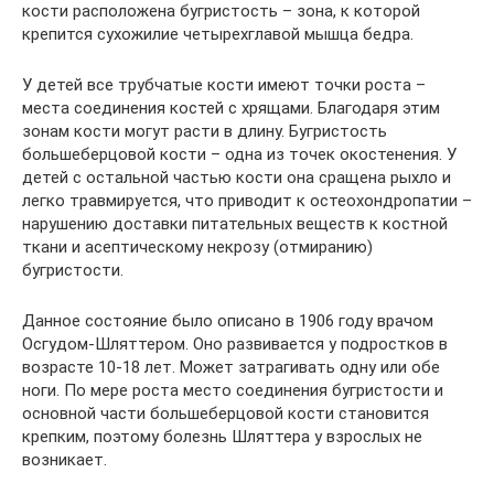
кости расположена бугристость – зона, к которой
крепится сухожилие четырехглавой мышца бедра.
У детей все трубчатые кости имеют точки роста –
места соединения костей с хрящами. Благодаря этим
зонам кости могут расти в длину. Бугристость
большеберцовой кости – одна из точек окостенения. У
детей с остальной частью кости она сращена рыхло и
легко травмируется, что приводит к остеохондропатии –
нарушению доставки питательных веществ к костной
ткани и асептическому некрозу (отмиранию)
бугристости.
Данное состояние было описано в 1906 году врачом
Осгудом-Шляттером. Оно развивается у подростков в
возрасте 10-18 лет. Может затрагивать одну или обе
ноги. По мере роста место соединения бугристости и
основной части большеберцовой кости становится
крепким, поэтому болезнь Шляттера у взрослых не
возникает.