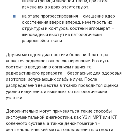
нижней границы жировой ткани, при этом
изменения в ядрах отсутствуют;
на этапе прогрессирования – смещение ядер
окостенения вверх и вперед, нечеткость их
структуры и контуров, костный агломерат –
шиповидный выступ из патологически
разросшейся ткани.
Другим методом диагностики болезни Шляттера
является радиоизотопное сканирование. Его суть
состоит в введении в организм пациента
радиоактивного препарата – безопасных для здоровья
изотопов, испускающих слабые лучи. После
распределения вещества в тканях проводится оценка
уровня излучения, и выявляются патологические
участки.
Дополнительно могут применяться такие способы
инструментальной диагностики, как УЗИ, МРТ или КТ
коленного сустава, а также денситометрия –
рентгенологический метод определения плотности