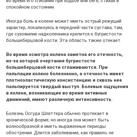
во время его сгибания при ходьбе или беге, стихая в
спокойном состоянии.
Иногда боль в колене может иметь острый режущий
характер, локализуясь в передней части сустава, там,
где сухожилие надколенника крепится к бугристости
большеберцовой кости. Эта область также отекает.
Во время осмотра колена заметна его отечность,
из-за которой очертания бугристости
большеберцовой кости сглаживаются. При
пальпации колено болезненно, а отечность имеет
плотноэластическую консистенцию и сквозь нее
пальпируется твердый выступ. Болевые ощущения
в колене, возникающие во время активных
движений, имеют различную интенсивность.
Болезнь Осгуда Шляттера обычно протекает в
хронической форме, но иногда она может быть
волнообразной и иметь выраженные периоды
обострения. Длится заболевание, как правило, не