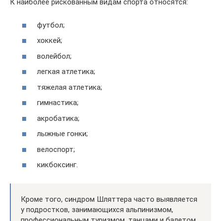
К наиболее рискованным видам спорта относятся:
футбол;
хоккей;
волейбол;
легкая атлетика;
тяжелая атлетика;
гимнастика;
акробатика;
лыжные гонки;
велоспорт;
кикбоксинг.
Кроме того, синдром Шляттера часто выявляется
у подростков, занимающихся альпинизмом,
профессиональным туризмом, танцами и балетом.