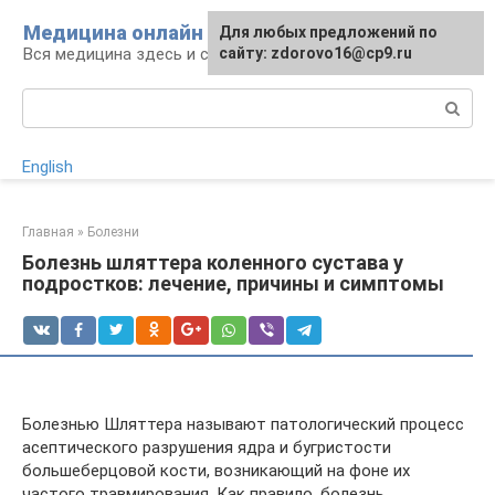
Перейти
Медицина онлайн
Для любых предложений по
к
Вся медицина здесь и сейчас
сайту: zdorovo16@cp9.ru
контенту
Поиск:
English
Главная
»
Болезни
Болезнь шляттера коленного сустава у
подростков: лечение, причины и симптомы
Болезнью Шляттера называют патологический процесс
асептического разрушения ядра и бугристости
большеберцовой кости, возникающий на фоне их
частого травмирования. Как правило, болезнь