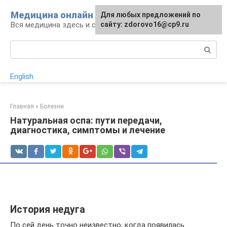
Перейти
Медицина онлайн
Для любых предложений по
к
Вся медицина здесь и сейчас
сайту: zdorovo16@cp9.ru
контенту
Поиск:
English
Главная
»
Болезни
Натуральная оспа: пути передачи,
диагностика, симптомы и лечение
История недуга
По сей день точно неизвестно, когда появилась