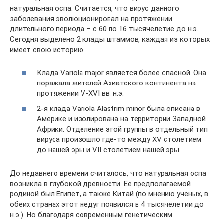
натуральная оспа. Считается, что вирус данного
заболевания эволюционировал на протяжении
длительного периода – с 60 по 16 тысячелетие до н.э.
Сегодня выделено 2 клады штаммов, каждая из которых
имеет свою историю.
Клада Variola major является более опасной. Она
поражала жителей Азиатского континента на
протяжении V-XVI вв. н.э.
2-я клада Variola Alastrim minor была описана в
Америке и изолирована на территории Западной
Африки. Отделение этой группы в отдельный тип
вируса произошло где-то между XV столетием
до нашей эры и VII столетием нашей эры.
До недавнего времени считалось, что натуральная оспа
возникла в глубокой древности. Ее предполагаемой
родиной был Египет, а также Китай (по мнению ученых, в
обеих странах этот недуг появился в 4 тысячелетии до
н.э.). Но благодаря современным генетическим