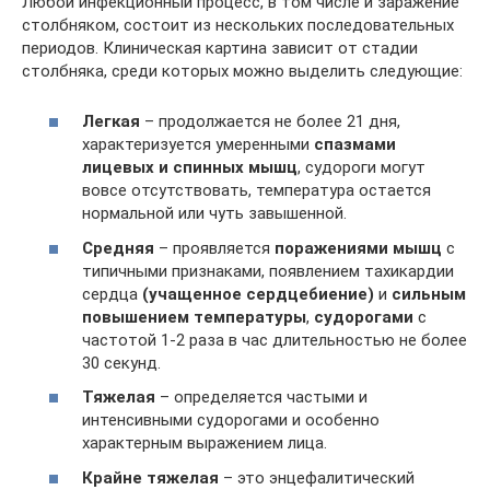
Любой инфекционный процесс, в том числе и заражение
столбняком, состоит из нескольких последовательных
периодов. Клиническая картина зависит от стадии
столбняка, среди которых можно выделить следующие:
Легкая
– продолжается не более 21 дня,
характеризуется умеренными
спазмами
лицевых и спинных мышц
, судороги могут
вовсе отсутствовать, температура остается
нормальной или чуть завышенной.
Средняя
– проявляется
поражениями мышц
с
типичными признаками, появлением тахикардии
сердца
(учащенное сердцебиение)
и
сильным
повышением температуры
,
судорогами
с
частотой 1-2 раза в час длительностью не более
30 секунд.
Тяжелая
– определяется частыми и
интенсивными судорогами и особенно
характерным выражением лица.
Крайне тяжелая
– это энцефалитический