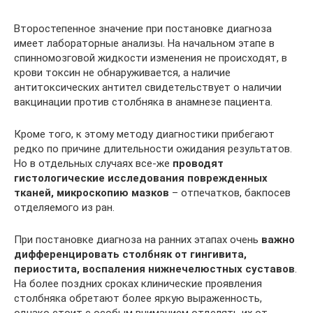
Второстепенное значение при постановке диагноза
имеет лабораторные анализы. На начальном этапе в
спинномозговой жидкости изменения не происходят, в
крови токсин не обнаруживается, а наличие
антитоксических антител свидетельствует о наличии
вакцинации против столбняка в анамнезе пациента.
Кроме того, к этому методу диагностики прибегают
редко по причине длительности ожидания результатов.
Но в отдельных случаях все-же
проводят
гистологические исследования поврежденных
тканей, микроскопию мазков
– отпечатков, бакпосев
отделяемого из ран.
При постановке диагноза на ранних этапах очень
важно
дифференцировать столбняк от гингивита,
периостита, воспаления нижнечелюстных суставов
.
На более поздних сроках клинические проявления
столбняка обретают более яркую выраженность,
однако стоит с особым вниманием отделять их от