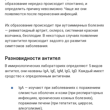
образование нередко происходит спонтанно, и
определить причину невозможно. Чаще же они
появляются после перенесения инфекций.
Их образование происходит при аутоиммунных болезнях
— ревматоидный артрит, склероз, системная красная
волчанка, бесплодие. В некоторых случаях появление
аутоантител происходит задолго до развития
симптомов заболевания.
Разновидности антител
В иммунологических лабораториях определяют 5 видов
антител, они названы IgA, IgE, IgM, IgG, IgD. Каждый имеет
сродство к определенным антигенам.
IgA — изучают при заболеваниях с поражением
слизистых оболочек и кожи (при респираторных
инфекциях, хронических кожных болезнях),
поражении печени (при гепатитах, циррозе,
алкоголизме);