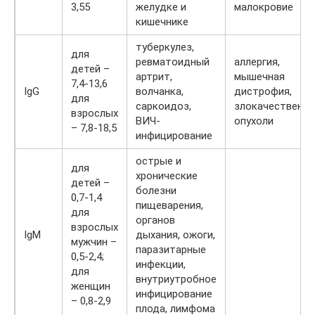
3,55
желудке и
малокровие
кишечнике
туберкулез,
для
ревматоидный
аллергия,
детей –
артрит,
мышечная
7,4-13,6
IgG
волчанка,
дистрофия,
для
саркоидоз,
злокачественн
взрослых
ВИЧ-
опухоли
– 7,8-18,5
инфицирование
острые и
для
хронические
детей –
болезни
0,7-1,4
пищеварения,
для
органов
взрослых
IgM
дыхания, ожоги,
мужчин –
паразитарные
0,5-2,4;
инфекции,
для
внутриутробное
женщин
инфицирование
– 0,8-2,9
плода, лимфома