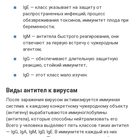
IgE — класс указывает на защиту от
распространенных инфекций, процесс
обезвреживания токсинов, иммунитет плода при
беременности;
IgM — антитела быстрого реагирования, они
отвечают за первую встречу с чужеродным
агентом;
IgG — обеспечивают длительную защитную
реакцию, стойкий иммунитет;
IgD — этот класс мало изучен.
Виды антител к вирусам
После заражения вирусом активизируется иммунная
система: к каждому конкретному чужеродному объекту
(антигену) вырабатываются иммуноглобулины
(антитела), которые способны нейтрализовать его.
Всего у человека выделяют пять классов таких антител
— IgG, IgA, IgM, IgD, IgE. В иммунитете каждый из них