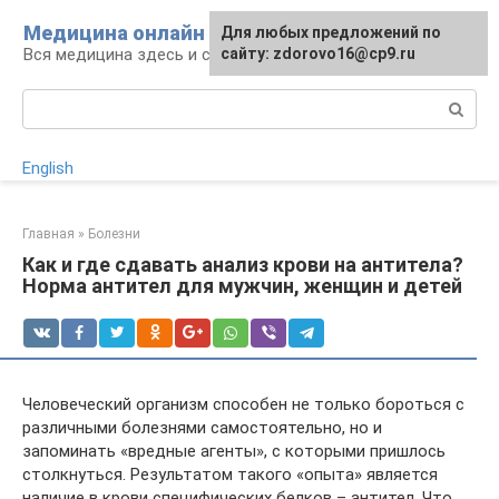
Перейти
Медицина онлайн
Для любых предложений по
к
Вся медицина здесь и сейчас
сайту: zdorovo16@cp9.ru
контенту
Поиск:
English
Главная
»
Болезни
Как и где сдавать анализ крови на антитела?
Норма антител для мужчин, женщин и детей
Человеческий организм способен не только бороться с
различными болезнями самостоятельно, но и
запоминать «вредные агенты», с которыми пришлось
столкнуться. Результатом такого «опыта» является
наличие в крови специфических белков – антител. Что