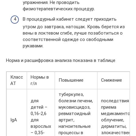
упражнения. Не проводить
физиотерапевтических процедур.
В процедурный кабинет следует приходить
утром до завтрака, натощак. Кровь берется из
вены в локтевом сгибе, лучше позаботиться о
соответственной одежде со свободными
рукавами.
Норма и расшифровка анализа показана в таблице
Класс
Нормы в
Повышение
Снижение
АТ
г/л
туберкулез,
для
болезни печени,
последствия
детей –
муковисцидоз,
приема
0,16-2,6
ревматоидный
медикаментов,
IgA
для
артрит,
облучение,
взрослых
нагноительные
дерматиты,
– 0,35-
процессы в
злокачественно