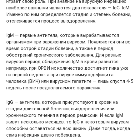
играет свою роль. При анализе на вирусную инфекцию
наиболее важными являются два показателя — IgG, IgM.
Именно по ним определяется стадия и степень болезни,
отслеживается процесс выздоровления.
IgM — первые антитела, которые вырабатываются
организмом при заражении вирусом. Появляются они во
время острой стадии болезни, а также в период
обострений хронического заболевания. Для разных
вирусов период обнаружения IgM в крови разнится:
например, при ОРВИ их количество достигнет пика уже
на первой неделе, а при вирусе иммунодефицита
человека (ВИЧ) или вирусном гепатите — лишь спустя 4-5
недель после предполагаемого заражения.
IgG — антитела, которые присутствуют в крови на
стадии длительной болезни, выздоровления или
хронического течения в период ремиссии. И если IgM
живут несколько месяцев, то IgG к некоторым вирусам
способны оставаться на всю жизнь. Даже тогда, когда
сама инфекция давно побеждена.