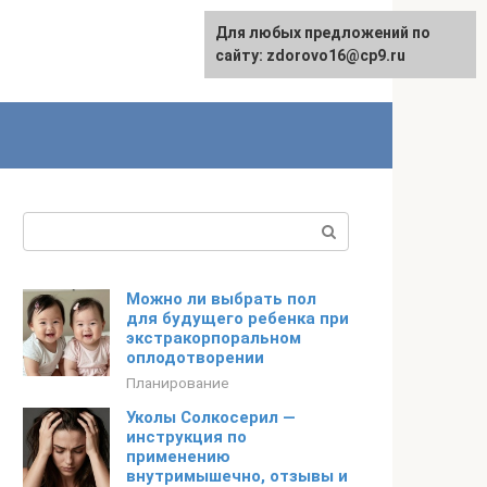
Для любых предложений по
English
сайту: zdorovo16@cp9.ru
Поиск:
Можно ли выбрать пол
для будущего ребенка при
экстракорпоральном
оплодотворении
Планирование
Уколы Солкосерил —
инструкция по
применению
внутримышечно, отзывы и