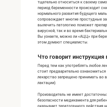
тщательно относиться к своему самоч
период беременности происходит сн
нормального развития будущего мал
сопровождает многие простудные заб
вылечить патологию поможет препара
вирусной, так и во время бактериальн
Вы узнаете, можно ли «АЦЦ» при бер
этом думают специалисты.
Что говорит инструкция
Перед тем как употреблять любое лек
стоит предварительно ознакомиться 
лекарство запрещено принимать во в
лактации).
Производитель не имеет достаточных
безопасности медикамента для ребен
оказывает тератогенного действия н