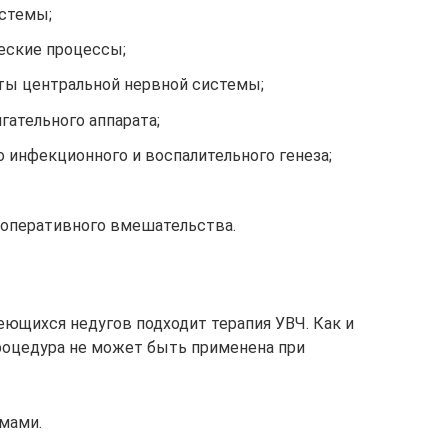
истемы;
еские процессы;
ты центральной нервной системы;
гательного аппарата;
о инфекционного и воспалительного генеза;
 оперативного вмешательства.
еющихся недугов подходит терапия УВЧ. Как и
процедура не может быть применена при
омами.