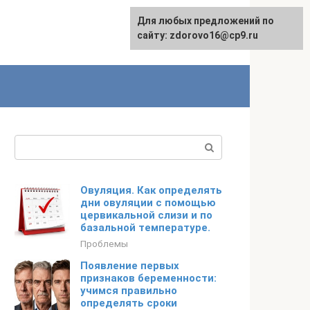
Для любых предложений по
English
сайту: zdorovo16@cp9.ru
Поиск:
Овуляция. Как определять
дни овуляции с помощью
цервикальной слизи и по
базальной температуре.
Проблемы
Появление первых
признаков беременности:
учимся правильно
определять сроки