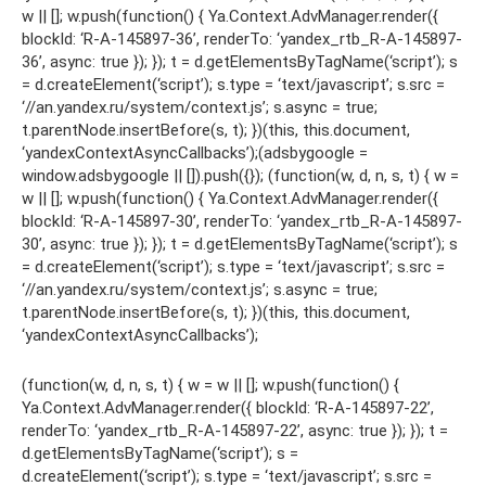
w || []; w.push(function() { Ya.Context.AdvManager.render({
blockId: ‘R-A-145897-36’, renderTo: ‘yandex_rtb_R-A-145897-
36’, async: true }); }); t = d.getElementsByTagName(‘script’); s
= d.createElement(‘script’); s.type = ‘text/javascript’; s.src =
‘//an.yandex.ru/system/context.js’; s.async = true;
t.parentNode.insertBefore(s, t); })(this, this.document,
‘yandexContextAsyncCallbacks’);(adsbygoogle =
window.adsbygoogle || []).push({}); (function(w, d, n, s, t) { w =
w || []; w.push(function() { Ya.Context.AdvManager.render({
blockId: ‘R-A-145897-30’, renderTo: ‘yandex_rtb_R-A-145897-
30’, async: true }); }); t = d.getElementsByTagName(‘script’); s
= d.createElement(‘script’); s.type = ‘text/javascript’; s.src =
‘//an.yandex.ru/system/context.js’; s.async = true;
t.parentNode.insertBefore(s, t); })(this, this.document,
‘yandexContextAsyncCallbacks’);
(function(w, d, n, s, t) { w = w || []; w.push(function() {
Ya.Context.AdvManager.render({ blockId: ‘R-A-145897-22’,
renderTo: ‘yandex_rtb_R-A-145897-22’, async: true }); }); t =
d.getElementsByTagName(‘script’); s =
d.createElement(‘script’); s.type = ‘text/javascript’; s.src =