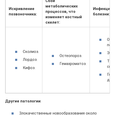
Сбой
метаболических
Искривление
Инфекцио
процессов, что
позвоночника:
болезни:
изменяет костный
скелет:
Ост
поз
Сколиоз.
Эпи
Остеопороз.
Лордоз.
Туб
Гемахроматоз.
спо
Кифоз.
Гно
дис
Другие патологии
:
Злокачественные новообразования около