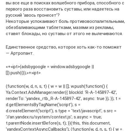
вы все еще в поисках волшебного прибора, способного с
первого раза восстановить суставы, или надеетесь на
русский ‘авось пронесет’?
Некоторые успокаивают боль противовоспалительными,
обезбаливающими таблетками, мазями из рекламы,
ставят блокады, но суставы от этого не вылечиваются.
Единственное средство, которое хоть как-то поможет
— Артропант.
«+»ipt>(adsbygoogle = window.adsbygoogle ||
[]).push({});»+»ipt>
(function(w, d, n, s, t) { w = w || []; w.push(function() {
Ya.Context.AdvManager.render({ blockId: ‘R-A-145897-42’,
renderTo: ‘yandex_rtb_R-A-145897-42’, async: true }); }); t =
d.getElementsByTagName(‘script’); s =
d.createElement(‘script’); s.type = ‘text/javascript’; s.src =
‘//an.yandex.ru/system/context.js’; s.async = true;
t.parentNode.insertBefore(s, t); })(this, this.document,
‘yandexContextAsyncCallbacks’); (function(w, d, n, s, t) { w =