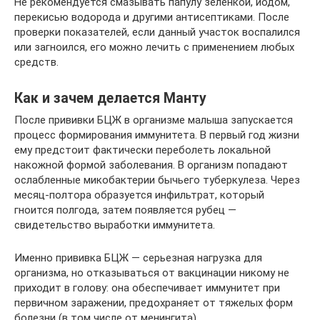
Не рекомендуется смазывать папулу зеленкой, йодом,
перекисью водорода и другими антисептиками. После
проверки показателей, если данный участок воспалился
или загноился, его можно лечить с применением любых
средств.
Как и зачем делается Манту
После прививки БЦЖ в организме малыша запускается
процесс формирования иммунитета. В первый год жизни
ему предстоит фактически переболеть локальной
накожной формой заболевания. В организм попадают
ослабленные микобактерии бычьего туберкулеза. Через
месяц-полтора образуется инфильтрат, который
гноится полгода, затем появляется рубец —
свидетельство выработки иммунитета.
Именно прививка БЦЖ — серьезная нагрузка для
организма, но отказываться от вакцинации никому не
приходит в голову: она обеспечивает иммунитет при
первичном заражении, предохраняет от тяжелых форм
болезни (в том числе от менингита).