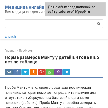
Перейти
Медицина онлайн
Для любых предложений по
к
Вся медицина здесь и сейчас
сайту: zdorovo16@cp9.ru
контенту
Поиск:
English
Главная
»
Проблемы
Норма размеров Манту у детей в 4 года и в 5
лет по таблице
Проба Манту – это, своего рода, диагностическая
прививка, которая помогает определить наличие или
отсутствие туберкулезных бактерий в организме
человека (ребенка). Проба Манту способна измерить
иммунный ответ организма на подкожное введение