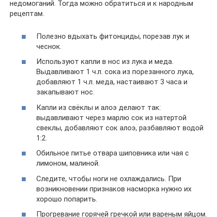
недомоганий. Тогда можно обратиться и к народным
рецептам.
Полезно вдыхать фитонциды, порезав лук и
чеснок.
Используют капли в нос из лука и меда.
Выдавливают 1 ч.л. сока из порезанного лука,
добавляют 1 ч.л. меда, настаивают 3 часа и
закапывают нос.
Капли из свёклы и алоэ делают так:
выдавливают через марлю сок из натертой
свеклы, добавляют сок алоэ, разбавляют водой
1:2.
Обильное питье отвара шиповника или чая с
лимоном, малиной.
Следите, чтобы ноги не охлаждались. При
возникновении признаков насморка нужно их
хорошо попарить.
Прогревание горячей гречкой или вареным яйцом.