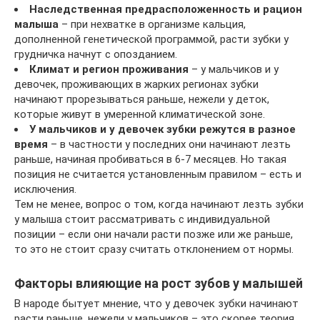
Наследственная предрасположенность и рацион
малыша
– при нехватке в организме кальция,
дополненной генетической программой, расти зубки у
грудничка начнут с опозданием.
Климат и регион проживания
– у мальчиков и у
девочек, проживающих в жарких регионах зубки
начинают прорезываться раньше, нежели у деток,
которые живут в умеренной климатической зоне.
У мальчиков и у девочек зубки режутся в разное
время
– в частности у последних они начинают лезть
раньше, начиная пробиваться в 6-7 месяцев. Но такая
позиция не считается установленным правилом – есть и
исключения.
Тем не менее, вопрос о том, когда начинают лезть зубки
у малыша стоит рассматривать с индивидуальной
позиции – если они начали расти позже или же раньше,
то это не стоит сразу считать отклонением от нормы.
Факторы влияющие на рост зубов у малышей
В народе бытует мнение, что у девочек зубки начинают
расти раньше, нежели у мальчиков – это скорее теория,