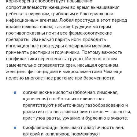
корнях хрена способствует повышению
сопротивляемости женщины во время вынашивания
ребенка к вирусным, грибковым и бактериальным
инфекционным агентам. Любая простуда в этот период
крайне нежелательна, так как будущим матерям
противопоказаны почти все фармакологические
препараты. Им нельзя парить ноги, проводить
ингаляционные процедуры с эфирными маслами,
применять растирки и горчичники. Поэтому важность
профилактики переоценить трудно. Именно с этим
замечательно справляется хрен, насыщая организм
женщины фитонцидами и микроэлементами. Чем еще
полезно многолетнее растение при беременности:
органические кислоты (яблочная, лимонная,
щавелевая) в небольших количествах
препятствуют избыточному газообразованию и
развитию его негативных симптомов — тошноты,
приступов рвоты, урчанию и бурлению в животе;
биофлавоноиды повышают эластичность вен,
артерий и капилляров, нормализуют