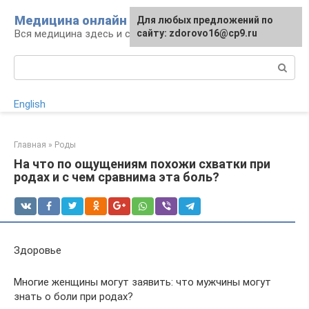
Перейти
Медицина онлайн
Для любых предложений по
к
Вся медицина здесь и сейчас
сайту: zdorovo16@cp9.ru
контенту
Поиск:
English
Главная
»
Роды
На что по ощущениям похожи схватки при
родах и с чем сравнима эта боль?
Здоровье
Многие женщины могут заявить: что мужчины могут
знать о боли при родах?