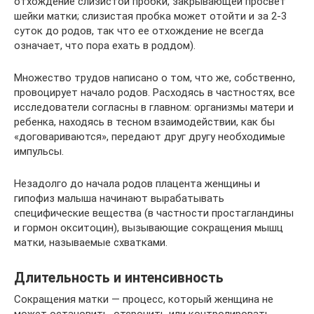
отхождение слизистой пробки, закрывающей просвет
шейки матки; слизистая пробка может отойти и за 2-3
суток до родов, так что ее отхождение не всегда
означает, что пора ехать в роддом).
Множество трудов написано о том, что же, собственно,
провоцирует начало родов. Расходясь в частностях, все
исследователи согласны в главном: организмы матери и
ребенка, находясь в тесном взаимодействии, как бы
«договариваются», передают друг другу необходимые
импульсы.
Незадолго до начала родов плацента женщины и
гипофиз малыша начинают вырабатывать
специфические вещества (в частности простагландины
и гормон окситоцин), вызывающие сокращения мышц
матки, называемые схватками.
Длительность и интенсивность
Сокращения матки — процесс, который женщина не
может остановить, отсрочить или контролировать.