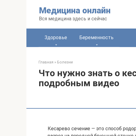
Перейти
Медицина онлайн
к
контенту
Вся медицина здесь и сейчас
Здоровье
Беременность
Главная
»
Болезни
Что нужно знать о ке
подробным видео
Кесарево сечение — это способ родор
разрез на передней брюшной стенке 