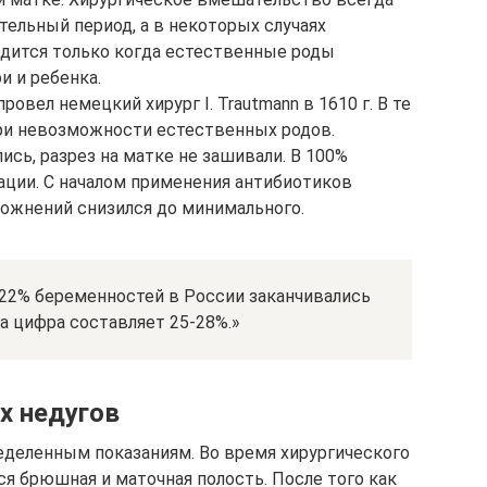
тельный период, а в некоторых случаях
дится только когда естественные роды
и и ребенка.
вел немецкий хирург I. Trautmann в 1610 г. В те
ри невозможности естественных родов.
сь, разрез на матке не зашивали. В 100%
ации. С началом применения антибиотиков
ложнений снизился до минимального.
 22% беременностей в России заканчивались
а цифра составляет 25-28%.»
х недугов
еделенным показаниям. Во время хирургического
я брюшная и маточная полость. После того как