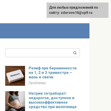
Для любых предложений по
English
сайту: zdorovo16@cp9.ru
Поиск:
Релиф при беременности
на 1, 2 и 3 триместре –
мазь и свечи
Проблемы
Натрия тетраборат:
недорогое, доступное и
высокоэффективное
средство при молочнице