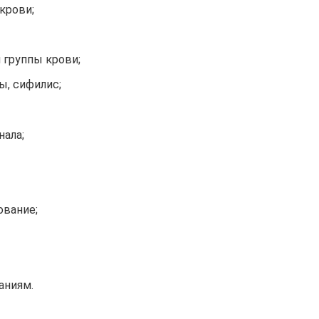
крови;
 группы крови;
ы, сифилис;
нала;
ование;
аниям.