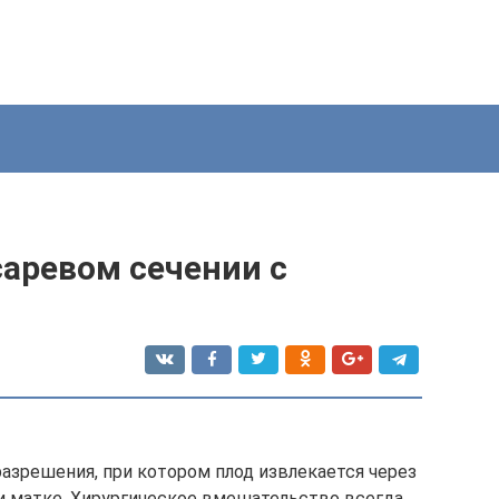
саревом сечении с
азрешения, при котором плод извлекается через
и матке. Хирургическое вмешательство всегда