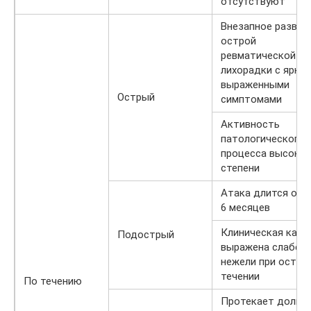
отсутствуют
Внезапное развит
острой
ревматической
лихорадки с ярко
выраженными
Острый
симптомами
Активность
патологического
процесса высоко
степени
Атака длится от 
6 месяцев
Клиническая карт
Подострый
выражена слабее,
нежели при остро
течении
По течению
Протекает долго 