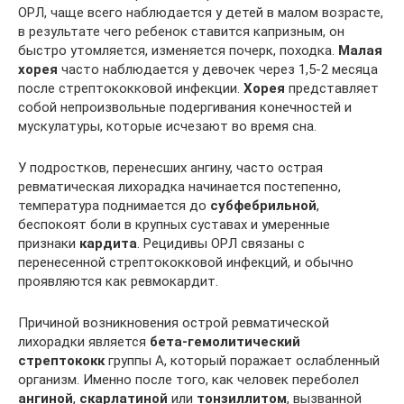
ОРЛ, чаще всего наблюдается у детей в малом возрасте,
в результате чего ребенок ставится капризным, он
быстро утомляется, изменяется почерк, походка.
Малая
хорея
часто наблюдается у девочек через 1,5-2 месяца
после стрептококковой инфекции.
Хорея
представляет
собой непроизвольные подергивания конечностей и
мускулатуры, которые исчезают во время сна.
У подростков, перенесших ангину, часто острая
ревматическая лихорадка начинается постепенно,
температура поднимается до
субфебрильной
,
беспокоят боли в крупных суставах и умеренные
признаки
кардита
. Рецидивы ОРЛ связаны с
перенесенной стрептококковой инфекций, и обычно
проявляются как ревмокардит.
Причиной возникновения острой ревматической
лихорадки является
бета-гемолитический
стрептококк
группы А, который поражает ослабленный
организм. Именно после того, как человек переболел
ангиной
,
скарлатиной
или
тонзиллитом
, вызванной