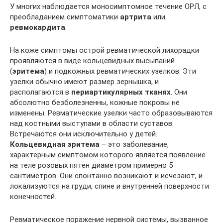
У многих наблюдается моносимптомное течение ОРЛ, с
преобладанием симптоматики
артрита
или
ревмокардита
.
На коже симптомы острой ревматической лихорадки
проявляются в виде кольцевидных высыпаний
(
эритема
) и подкожных ревматических узелков. Эти
узелки обычно имеют размер зернышка, и
располагаются в
периартикулярных тканях
. Они
абсолютно безболезненны, кожные покровы не
изменены. Ревматические узелки часто образовываются
над костными выступами в области суставов.
Встречаются они исключительно у детей.
Кольцевидная эритема
– это заболевание,
характерным симптомом которого является появление
на теле розовых пятен диаметром примерно 5
сантиметров. Они спонтанно возникают и исчезают, и
локализуются на груди, спине и внутренней поверхности
конечностей.
Ревматическое поражение нервной системы, вызванное