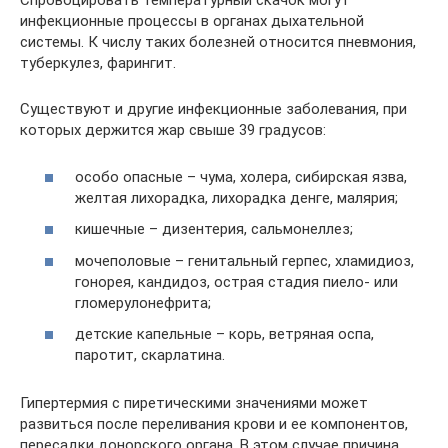
Спровоцировать температурный скачок могут
инфекционные процессы в органах дыхательной
системы. К числу таких болезней относится пневмония,
туберкулез, фарингит.
Существуют и другие инфекционные заболевания, при
которых держится жар свыше 39 градусов:
особо опасные – чума, холера, сибирская язва,
желтая лихорадка, лихорадка денге, малярия;
кишечные – дизентерия, сальмонеллез;
мочеполовые – генитальный герпес, хламидиоз,
гонорея, кандидоз, острая стадия пиело- или
гломерулонефрита;
детские капельные – корь, ветряная оспа,
паротит, скарлатина.
Гипертермия с пиретическими значениями может
развиться после переливания крови и ее компонентов,
пересадки донорского органа. В этом случае причина