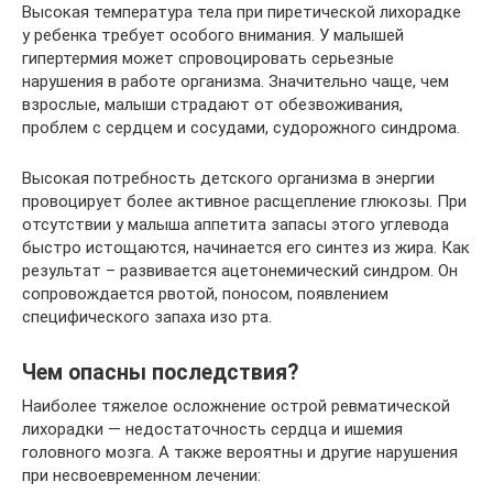
Высокая температура тела при пиретической лихорадке
у ребенка требует особого внимания. У малышей
гипертермия может спровоцировать серьезные
нарушения в работе организма. Значительно чаще, чем
взрослые, малыши страдают от обезвоживания,
проблем с сердцем и сосудами, судорожного синдрома.
Высокая потребность детского организма в энергии
провоцирует более активное расщепление глюкозы. При
отсутствии у малыша аппетита запасы этого углевода
быстро истощаются, начинается его синтез из жира. Как
результат – развивается ацетонемический синдром. Он
сопровождается рвотой, поносом, появлением
специфического запаха изо рта.
Чем опасны последствия?
Наиболее тяжелое осложнение острой ревматической
лихорадки — недостаточность сердца и ишемия
головного мозга. А также вероятны и другие нарушения
при несвоевременном лечении: