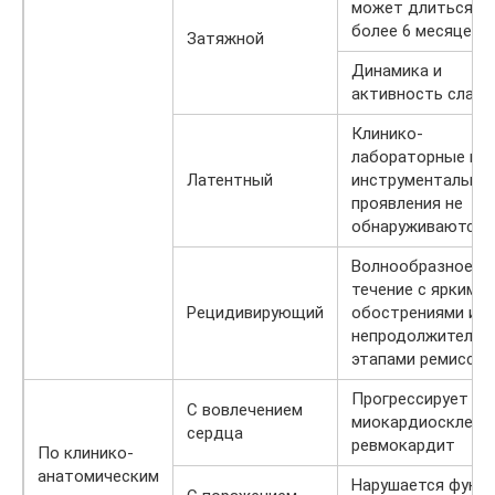
может длиться
более 6 месяцев
Затяжной
Динамика и
активность слаб
Клинико-
лабораторные и
Латентный
инструментальны
проявления не
обнаруживаются
Волнообразное
течение с яркими
Рецидивирующий
обострениями и
непродолжительн
этапами ремиссии
Прогрессирует
С вовлечением
миокардиосклеро
сердца
ревмокардит
По клинико-
анатомическим
Нарушается функ