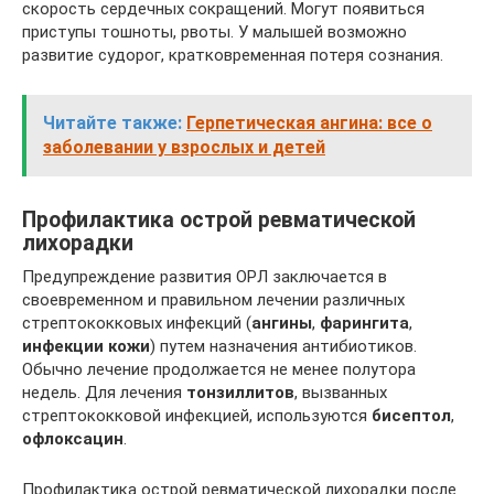
скорость сердечных сокращений. Могут появиться
приступы тошноты, рвоты. У малышей возможно
развитие судорог, кратковременная потеря сознания.
Читайте также:
Герпетическая ангина: все о
заболевании у взрослых и детей
Профилактика острой ревматической
лихорадки
Предупреждение развития ОРЛ заключается в
своевременном и правильном лечении различных
стрептококковых инфекций (
ангины
,
фарингита
,
инфекции кожи
) путем назначения антибиотиков.
Обычно лечение продолжается не менее полутора
недель. Для лечения
тонзиллитов
, вызванных
стрептококковой инфекцией, используются
бисептол
,
офлоксацин
.
Профилактика острой ревматической лихорадки после