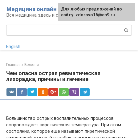
Перейти
Медицина онлайн
Для любых предложений по
к
Вся медицина здесь и сейчас
сайту: zdorovo16@cp9.ru
контенту
Поиск:
English
Главная
»
Болезни
Чем опасна острая ревматическая
лихорадка, причины и лечение
Большинство острых воспалительных процессов
сопровождает пиретическая температура. При этом
состоянии, которое еще называют пиретической
лихорадкой, ртутный столбик термометра находится в