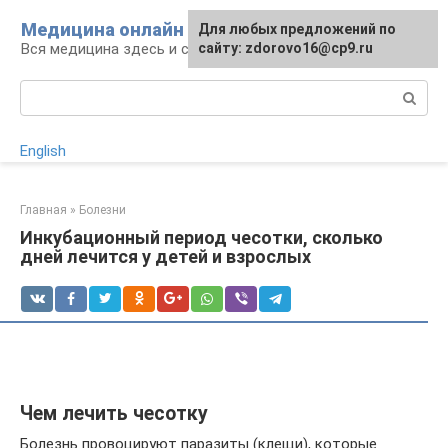
Перейти
Медицина онлайн
Для любых предложений по
к
Вся медицина здесь и сейчас
сайту: zdorovo16@cp9.ru
контенту
Поиск:
English
Главная
»
Болезни
Инкубационный период чесотки, сколько
дней лечится у детей и взрослых
Чем лечить чесотку
Болезнь провоцируют паразиты (клещи), которые