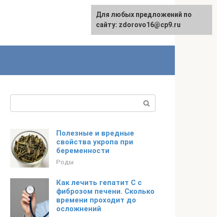
Для любых предложений по
English
сайту: zdorovo16@cp9.ru
Поиск:
Полезные и вредные
свойства укропа при
беременности
Роды
Как лечить гепатит С с
фиброзом печени. Сколько
времени проходит до
осложнений