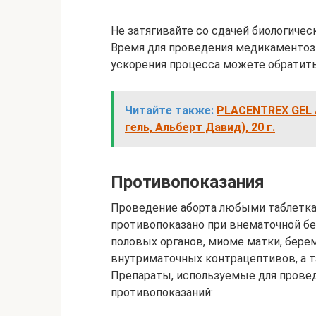
Не затягивайте со сдачей биологичес
Время для проведения медикаментозн
ускорения процесса можете обратитьс
Читайте также:
PLACENTREX GEL A
гель, Альберт Давид), 20 г.
Противопоказания
Проведение аборта любыми таблетка
противопоказано при внематочной бе
половых органов, миоме матки, бере
внутриматочных контрацептивов, а т
Препараты, используемые для провед
противопоказаний: