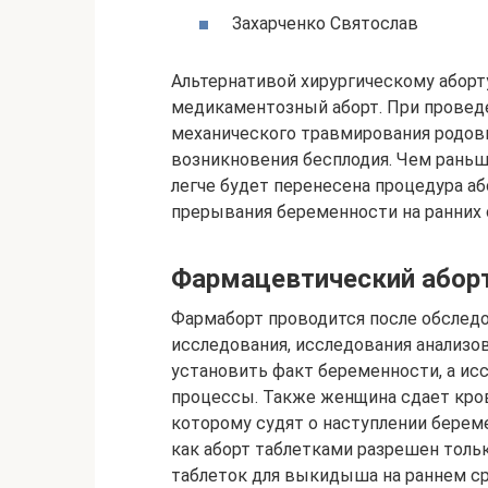
Захарченко Святослав
Альтернативой хирургическому аборт
медикаментозный аборт. При провед
механического травмирования родовых
возникновения бесплодия. Чем рань
легче будет перенесена процедура або
прерывания беременности на ранних 
Фармацевтический абор
Фармаборт проводится после обслед
исследования, исследования анализо
установить факт беременности, а ис
процессы. Также женщина сдает кров
которому судят о наступлении береме
как аборт таблетками разрешен тольк
таблеток для выкидыша на раннем с