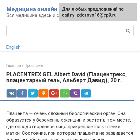
Перейти
Медицина онлайн
Для любых предложений по
к
Вся медицина здесь и сейчас
сайту: zdorovo16@cp9.ru
контенту
Поиск:
English
Главная
»
Проблемы
PLACENTREX GEL Albert David (Плацентрекс,
плацентарный гель, Альберт Давид), 20 г.
Плацента — очень сложный биологический орган. Она
образуется у беременных женщин и растет в том месте,
где оплодотворенное яйцо прикрепляется к стенке
матки. Состояние, при котором плацента не развивается
должным образом, называют плацентарной