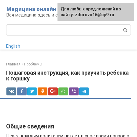
Перейти
Медицина онлайн
Для любых предложений по
к
Вся медицина здесь и сейчас
сайту: zdorovo16@cp9.ru
контенту
Поиск:
English
Главная
»
Проблемы
Пошаговая инструкция, как приучить ребенка
к горшку
Общие сведения
Перед каждым родителем встает в свое время вопрос о