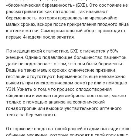
«биохимическая беременность» (БХБ). Это состояние не
рассматривается как патология. Так называют
беременность, которая прервалась на чрезвычайно
малых сроках, вскоре после прикрепления плодного яйца
к стенке матки. Самопроизвольный аборт происходит в
первые 4 недели после зачатия.
По медицинской статистике, БХБ отмечается у 50%
женщин. Однако подавляющее большинство пациенток
даже не подозревает о том, что они были беременны.
Ведь на таких малых сроках клинические признаки
гестации отсутствуют. Беременность еще невозможно
выявить при гинекологическом осмотре или с помощью
УЗИ. Узнать о том, что процесс оплодотворения
яйцеклетки и имплантации эмбриона состоялся, можно
только с помощью анализа на хорионический
гонадотропин или высокочувствительного аптечного
теста на беременность.
Отторжение плода на такой ранней стадии выглядит как
обычные месячные, которые приходят в свой срок или с