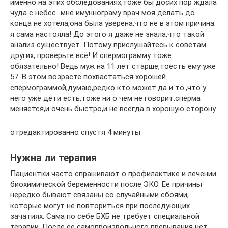
именно на этих обследованиях,тоже бы досих пор ждала
чуда с небес…мне имуннограму врач моя делать до
конца не хотела,она была уверена,что не в этом причина.
я сама настояла! До этого я даже не знала,что такой
анализ существует. Потому прислушайтесь к советам
других, проверьте всё! И спермограмму тоже
обязательно! Ведь муж на 11 лет старше,тоесть ему уже
57. В этом возрасте похвастаться хорошей
спермограммой,думаю,редко кто может.да и то.,что у
него уже дети есть,тоже ни о чем не говорит.сперма
меняется,и очень быстро,и не всегда в хорошую сторону.
отредактированно спустя 4 минуты
Нужна ли терапия
Пациентки часто спрашивают о профилактике и лечении
биохимической беременности после ЭКО. Ее причины
нередко бывают связаны со случайными сбоями,
которые могут не повториться при последующих
зачатиях. Сама по себе БХБ не требует специальной
терапии. После ее самопроизвольного прерывания нет