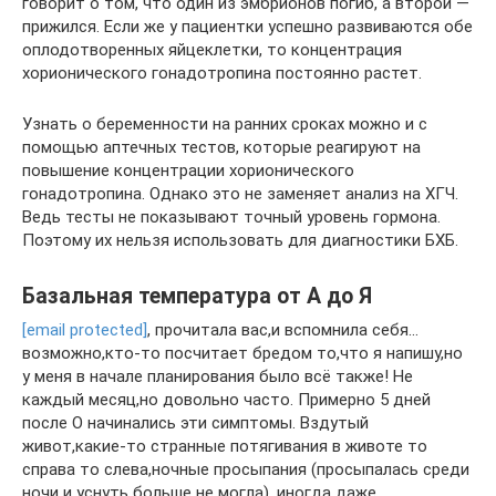
говорит о том, что один из эмбрионов погиб, а второй —
прижился. Если же у пациентки успешно развиваются обе
оплодотворенных яйцеклетки, то концентрация
хорионического гонадотропина постоянно растет.
Узнать о беременности на ранних сроках можно и с
помощью аптечных тестов, которые реагируют на
повышение концентрации хорионического
гонадотропина. Однако это не заменяет анализ на ХГЧ.
Ведь тесты не показывают точный уровень гормона.
Поэтому их нельзя использовать для диагностики БХБ.
Базальная температура от А до Я
[email protected]
, прочитала вас,и вспомнила себя…
возможно,кто-то посчитает бредом то,что я напишу,но
у меня в начале планирования было всё также! Не
каждый месяц,но довольно часто. Примерно 5 дней
после О начинались эти симптомы. Вздутый
живот,какие-то странные потягивания в животе то
справа то слева,ночные просыпания (просыпалась среди
ночи и уснуть больше не могла), иногда даже