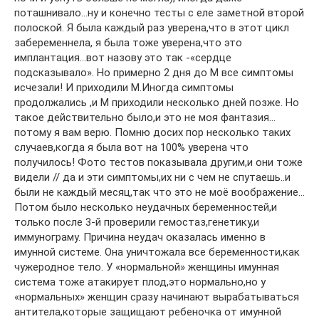
поташнивало…ну и конечно тесты с еле заметной второй
полоской. Я была каждый раз уверена,что в этот цикл
забеременнела, я была тоже уверена,что это
имплантация…вот назову это так -«сердце
подсказывало». Но примерно 2 дня до М все симптомы
исчезали! И приходили М.Иногда симптомы
продолжались ,и М приходили несколько дней позже. Но
такое действительно было,и это не моя фантазия…
потому я вам верю. Помню досих пор несколько таких
случаев,когда я была вот на 100% уверена что
получилось! Фото тестов показывала другим,и они тоже
видели // да и эти симптомы,их ни с чем не спутаешь..и
были не каждый месяц,так что это не моё воображение…
Потом было несколько неудачных беременностей,и
только после 3-й проверили гемостаз,генетику,и
иммунограму. Причина неудач оказалась именно в
имунной системе. Она уничтожала все беременности,как
чужеродное тело. У «нормальной» женщины имунная
система тоже атакирует плод,это нормально,но у
«нормальных» женщин сразу начинают вырабатываться
антитела,которые защищают ребеночка от имунной