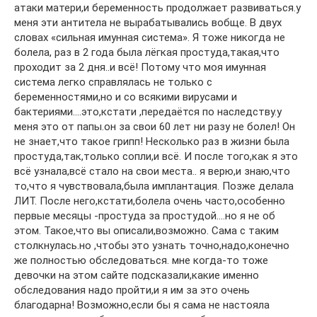
атаки матери,и беременность продолжает развиваться.у
меня эти антитела не вырабатывались вобще. В двух
словах «сильная имунная система». Я тоже никогда не
болела, раз в 2 года была лёгкая простуда,такая,что
проходит за 2 дня..и всё! Потому что моя имунная
система легко справлялась не только с
беременностями,но и со всякими вирусами и
бактериями….это,кстати ,передаётся по наследству.у
меня это от папы.он за свои 60 лет ни разу не болел! Он
не знает,что такое грипп! Несколько раз в жизни была
простуда,так,только сопли,и всё. И после того,как я это
всё узнала,всё стало на свои места.. я верю,и знаю,что
то,что я чувствовала,была имплантация. Позже делала
ЛИТ. После него,кстати,болела очень часто,особенно
первые месяцы -простуда за простудой….но я не об
этом. Такое,что вы описали,возможно. Сама с таким
столкнулась.но ,чтобы это узнать точно,надо,конечно
же полностью обследоваться. мне когда-то тоже
девочки на этом сайте подсказали,какие именно
обследования надо пройти,и я им за это очень
благодарна! Возможно,если бы я сама не настояла