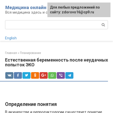
Перейти
Медицина онлайн
Для любых предложений по
к
Вся медицина здесь и сейчас
сайту: zdorovo16@cp9.ru
контенту
Поиск:
English
Главная
»
Планирование
Естественная беременность после неудачных
попыток ЭКО
Определение понятия
В акушерстве и репродуктологии существует понятие