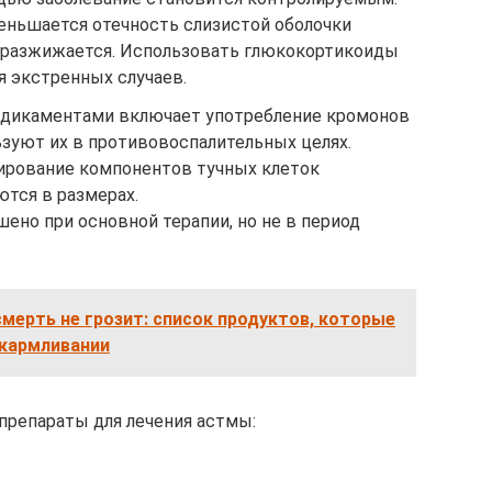
еньшается отечность слизистой оболочки
ь разжижается. Использовать глюкокортикоиды
я экстренных случаев.
едикаментами включает употребление кромонов
ьзуют их в противовоспалительных целях.
ирование компонентов тучных клеток
ются в размерах.
ено при основной терапии, но не в период
смерть не грозит: список продуктов, которые
скармливании
репараты для лечения астмы: