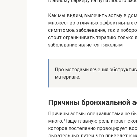
главному барьеру на пути любого заб
Как мы видим, вылечить астму в дом
множество отличных эффективных ср
симптомов заболевания, так и поборот
стоит ограничивать терапию только
заболевание является тяжёлым.
Про методами лечения обструктивн
материале.
Причины бронхиальной 
Причины астмы специалистами не б
много. Чаще главную роль играет ско
которое постепенно провоцирует во
дыхательных путей, что приведет к и