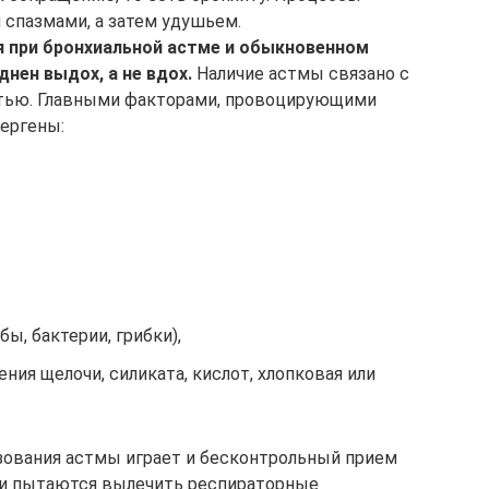
спазмами, а затем удушьем.
 при бронхиальной астме и обыкновенном
днен выдох, а не вдох.
Наличие астмы связано с
тью. Главными факторами, провоцирующими
лергены:
, бактерии, грибки),
ния щелочи, силиката, кислот, хлопковая или
зования астмы играет и бесконтрольный прием
ми пытаются вылечить респираторные