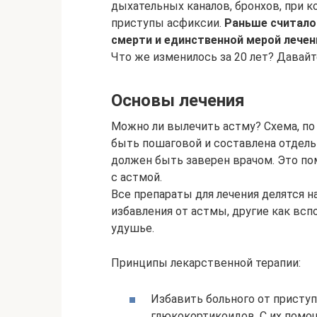
дыхательных каналов, бронхов, при 
приступы асфиксии.
Раньше считало
смерти и единственной мерой лечен
Что же изменилось за 20 лет? Давай
Основы лечения
Можно ли вылечить астму? Схема, по
быть пошаговой и составлена отдель
должен быть заверен врачом. Это по
с астмой.
Все препараты для лечения делятся н
избавления от астмы, другие как вс
удушье.
Принципы лекарственной терапии:
Избавить больного от присту
глюкокортикоидов. С их помо