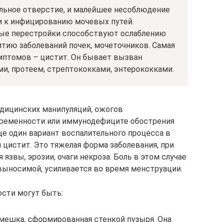
альное отверстие, и малейшее несоблюдение
и к инфицированию мочевых путей.
ные перестройки способствуют ослаблению
тию заболеваний почек, мочеточников. Самая
мптомов – цистит. Он бывает вызван
и, протеем, стрептококками, энтерококками.
едицинских манипуляций, ожогов
ременности или иммунодефиците обострения
ще один вариант воспалительного процесса в
цистит. Это тяжелая форма заболевания, при
 язвы, эрозии, очаги некроза. Боль в этом случае
выносимой, усиливается во время менструации.
сти могут быть:
 мешка, сформированная стенкой пузыря. Она