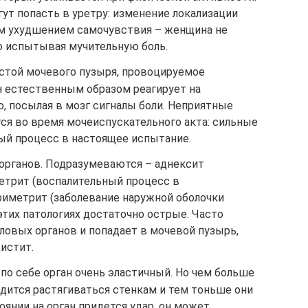
ут попасть в уретру: изменение локализации
м ухудшением самочувствия – женщина не
но испытывая мучительную боль.
истой мочевого пузыря, провоцируемое
 естественным образом реагирует на
, посылая в мозг сигналы боли. Неприятные
я во время мочеиспускательного акта: сильные
й процесс в настоящее испытание.
органов. Подразумеваются – аднексит
метрит (воспалительный процесс в
риметрит (заболевание наружной оболочки
 этих патологиях достаточно острые. Часто
ловых органов и попадает в мочевой пузырь,
истит.
по себе орган очень эластичный. Но чем больше
одится растягиваться стенкам и тем тоньше они
оянии на орган придется удар, он может