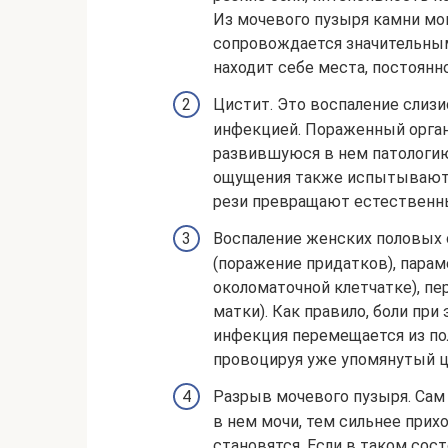
Из мочевого пузыря камни мог
сопровождается значительны
находит себе места, постоян
Цистит. Это воспаление слиз
инфекцией. Пораженный орган
развившуюся в нем патологию
ощущения также испытываютс
рези превращают естественны
Воспаление женских половых 
(поражение придатков), пара
околоматочной клетчатке), пе
матки). Как правило, боли при
инфекция перемещается из по
провоцируя уже упомянутый ц
Разрыв мочевого пузыря. Сам 
в нем мочи, тем сильнее прих
становятся. Если в таком сост