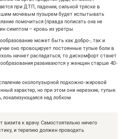
ается при ДТП, падении, сильной тряске в
увшим мочевым пузырем будет испытывать
лание помочиться (правда пописать она не
ин симптом – кровь из уретры.
ообразование может быть как добро-, так и
учае оно провоцирует постоянные тупые боли в
ухоль начнет распадаться, то дискомфорт станет
ообразования развиваются у женщин старше 40-
оспаление околопузырной подкожно-жировой
нный характер, но при этом они нерезкие, тупые.
, локализующаяся над лобком.
т визита к врачу. Самостоятельно ничего
стику, и терапию должен проводить