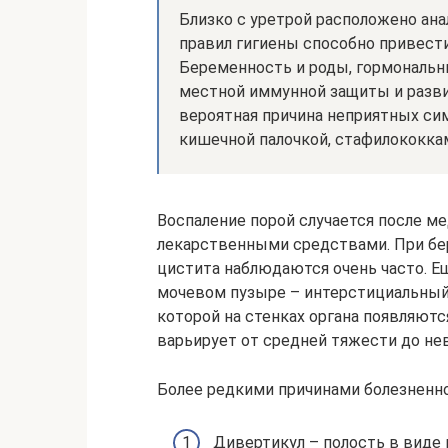
Близко с уретрой расположено ан
правил гигиены способно привест
Беременность и роды, гормональ
местной иммунной защиты и разви
вероятная причина неприятных си
кишечной палочкой, стафилококкам
Воспаление порой случается после м
лекарственными средствами. При бе
цистита наблюдаются очень часто. Е
мочевом пузыре – интерстициальный 
которой на стенках органа появляются
варьирует от средней тяжести до не
Более редкими причинами болезненно
Дивертикул – полость в виде