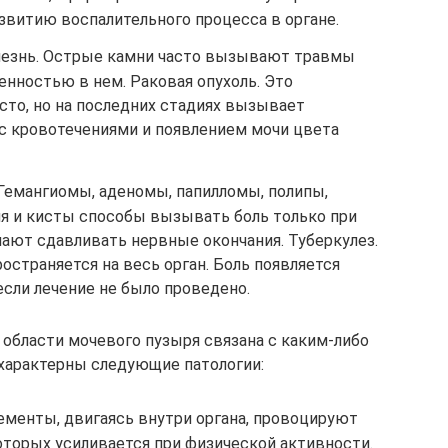
звитию воспалительного процесса в органе.
лезнь. Острые камни часто вызывают травмы
ненностью в нем. Раковая опухоль. Это
сто, но на последних стадиях вызывает
 с кровотечениями и появлением мочи цвета
Гемангиомы, аденомы, папилломы, полипы,
я и кисты способы вызывать боль только при
нают сдавливать нервные окончания. Туберкулез.
остраняется на весь орган. Боль появляется
если лечение не было проведено.
 области мочевого пузыря связана с каким-либо
характерны следующие патологии:
ементы, двигаясь внутри органа, провоцируют
оторых усиливается при физической активности.