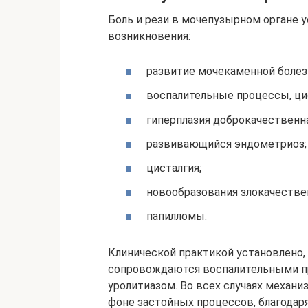
Боль и рези в мочепузырном органе 
возникновения:
развитие мочекаменной болез
воспалительные процессы, цис
гиперплазия доброкачественна
развивающийся эндометриоз;
цисталгия;
новообразования злокачестве
папилломы.
Клинической практикой установлено, 
сопровождаются воспалительными пр
уролитиазом. Во всех случаях механи
фоне застойных процессов, благода