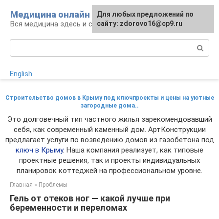
Перейти
Медицина онлайн
Для любых предложений по
к
Вся медицина здесь и сейчас
сайту: zdorovo16@cp9.ru
контенту
Поиск:
English
Строительство домов в Крыму под ключпроекты и цены на уютные
загородные дома..
Это долговечный тип частного жилья зарекомендовавший
себя, как современный каменный дом. АртКонструкции
предлагает услуги по возведению домов из газобетона под
ключ в Крыму
. Наша компания реализует, как типовые
проектные решения, так и проекты индивидуальных
планировок коттеджей на профессиональном уровне.
Главная
»
Проблемы
Гель от отеков ног — какой лучше при
беременности и переломах