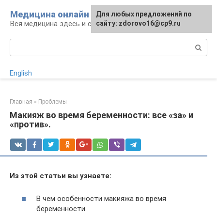
Перейти
Медицина онлайн
Для любых предложений по
к
Вся медицина здесь и сейчас
сайту: zdorovo16@cp9.ru
контенту
Поиск:
English
Главная
»
Проблемы
Макияж во время беременности: все «за» и
«против».
Из этой статьи вы узнаете:
В чем особенности макияжа во время
беременности