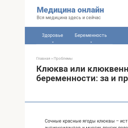
Перейти
Медицина онлайн
к
контенту
Вся медицина здесь и сейчас
Здоровье
Беременность
Главная
»
Проблемы
Клюква или клюквен
беременности: за и п
Сочные красные ягоды клюквы – исто
антиоксидантов и многих других поле