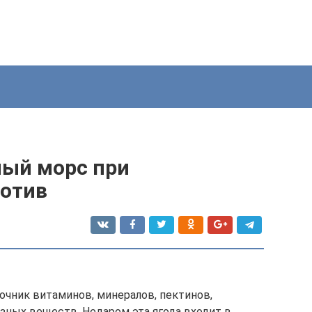
ный морс при
ротив
чник витаминов, минералов, пектинов,
зных веществ. Недаром эта ягода входит в