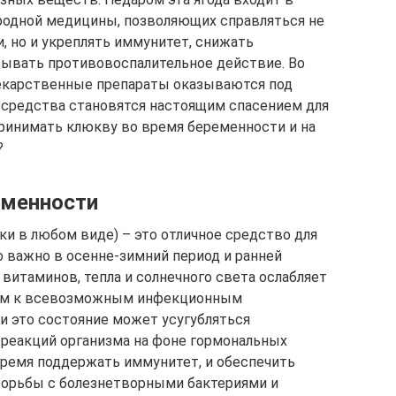
родной медицины, позволяющих справляться не
, но и укреплять иммунитет, снижать
азывать противовоспалительное действие. Во
лекарственные препараты оказываются под
 средства становятся настоящим спасением для
принимать клюкву во время беременности и на
?
еменности
ки в любом виде) – это отличное средство для
о важно в осенне-зимний период и ранней
 витаминов, тепла и солнечного света ослабляет
вым к всевозможным инфекционным
и это состояние может усугубляться
еакций организма на фоне гормональных
время поддержать иммунитет, и обеспечить
 борьбы с болезнетворными бактериями и