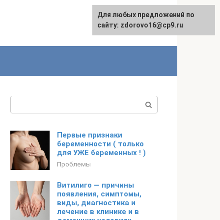
Для любых предложений по
English
сайту: zdorovo16@cp9.ru
Поиск:
Первые признаки
беременности ( только
для УЖЕ беременных ! )
Проблемы
Витилиго — причины
появления, симптомы,
виды, диагностика и
лечение в клинике и в