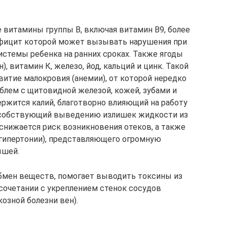
 витамины группы В, включая витамин В9, более
дефицит которой может вызывать нарушения при
стемы ребенка на ранних сроках. Также ягоды
, витамин К, железо, йод, кальций и цинк. Такой
витие малокровия (анемии), от которой нередко
лем с щитовидной железой, кожей, зубами и
ержится калий, благотворно влияющий на работу
особствующий выведению излишек жидкости из
 снижается риск возникновения отеков, а также
(гипертонии), представляющего огромную
ышей.
бмен веществ, помогает выводить токсины из
 сочетании с укреплением стенок сосудов
озной болезни вен).