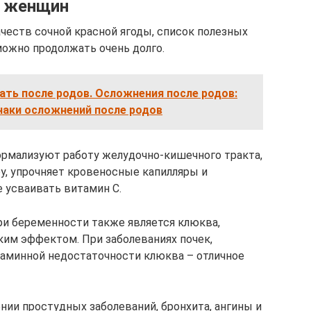
х женщин
еств сочной красной ягоды, список полезных
ожно продолжать очень долго.
ать после родов. Осложнения после родов:
наки осложнений после родов
рмализуют работу желудочно-кишечного тракта,
у, упрочняет кровеносные капилляры и
 усваивать витамин С.
 беременности также является клюква,
ким эффектом. При заболеваниях почек,
таминной недостаточности клюква – отличное
нии простудных заболеваний, бронхита, ангины и