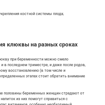
 укрепления костной системы плода;
ия клюквы на разных сроках
люкву при беременности можно смело
к и в последнем триместре, и даже после родов,
рому восстановлению (в том числе и
определенных этапах стоит обратить внимание
ьше половины беременных женщин страдают от
напиток из них помогут справиться с
апас витаминов, особенно необходимый