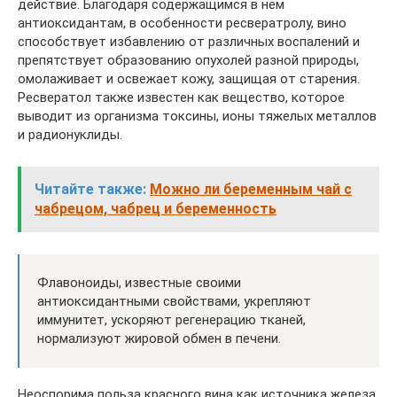
действие. Благодаря содержащимся в нем
антиоксидантам, в особенности ресвератролу, вино
способствует избавлению от различных воспалений и
препятствует образованию опухолей разной природы,
омолаживает и освежает кожу, защищая от старения.
Ресвератол также известен как вещество, которое
выводит из организма токсины, ионы тяжелых металлов
и радионуклиды.
Читайте также:
Можно ли беременным чай с
чабрецом, чабрец и беременность
Флавоноиды, известные своими
антиоксидантными свойствами, укрепляют
иммунитет, ускоряют регенерацию тканей,
нормализуют жировой обмен в печени.
Неоспорима польза красного вина как источника железа,