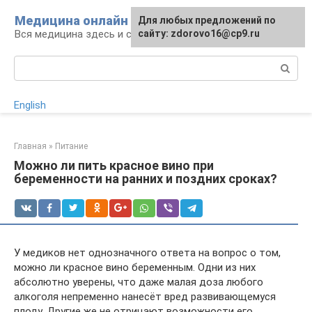
Перейти
Медицина онлайн
Для любых предложений по
к
Вся медицина здесь и сейчас
сайту: zdorovo16@cp9.ru
контенту
Поиск:
English
Главная
»
Питание
Можно ли пить красное вино при
беременности на ранних и поздних сроках?
У медиков нет однозначного ответа на вопрос о том,
можно ли красное вино беременным. Одни из них
абсолютно уверены, что даже малая доза любого
алкоголя непременно нанесёт вред развивающемуся
плоду. Другие же не отрицают возможности его