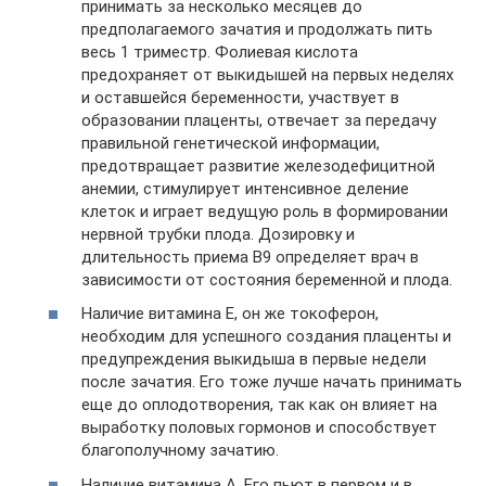
принимать за несколько месяцев до
предполагаемого зачатия и продолжать пить
весь 1 триместр. Фолиевая кислота
предохраняет от выкидышей на первых неделях
и оставшейся беременности, участвует в
образовании плаценты, отвечает за передачу
правильной генетической информации,
предотвращает развитие железодефицитной
анемии, стимулирует интенсивное деление
клеток и играет ведущую роль в формировании
нервной трубки плода. Дозировку и
длительность приема В9 определяет врач в
зависимости от состояния беременной и плода.
Наличие витамина Е, он же токоферон,
необходим для успешного создания плаценты и
предупреждения выкидыша в первые недели
после зачатия. Его тоже лучше начать принимать
еще до оплодотворения, так как он влияет на
выработку половых гормонов и способствует
благополучному зачатию.
Наличие витамина А. Его пьют в первом и в