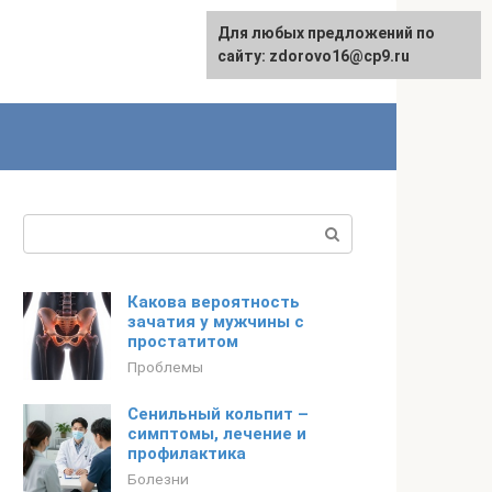
Для любых предложений по
English
сайту: zdorovo16@cp9.ru
Поиск:
Какова вероятность
зачатия у мужчины с
простатитом
Проблемы
Сенильный кольпит –
симптомы, лечение и
профилактика
Болезни