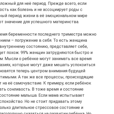
ложный для неё период. Прежде всего, если
ть как болезнь и не ассоциирует роды с
жный период жизни в её эмоциональном мире
т значение для успешного материнства.
время беременности последнего триместра можно
нием – погружение в себя. То есть женщина
внутреннему состоянию, представляет себе,
удет похож. 99% женщин затрудняются быстро и
ом. Мысли о ребёнке могут занимать все время
азиях, которые могут даже мешать успокоиться
ановятся теперь центром внимания будущей
щутимыми. А так же все процессы, происходящие
 на её самочувствие. К примеру, если ребёнок
ать сонливость. В тоже время и состояние
 состояние малыша. Если мама испытывает
спокойство. Но не стоит придавать этому
только длительное стрессовое состояние и
агополучно сказаться на развитии ребёнка. Но