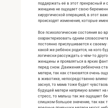
поддержать её в этот прекрасный и с
женщина не ощущает свою беременнос
хирургической операцией, в этот ва
происходят изменения, которые имею
Все психологические состояния во 
охарактеризовать одним словосочета
постоянно прислушивается к своему 
какой же ребёнок родится, на кого б
логически рассуждать о чём-то друг
женщины и проявляться в ярких фант
перед сном. Движения ребёночка ст
матери, так как становятся очень о
в животике, непосредственно влияют
заснул, то мама тоже будет чувствов
будущей матери напрямую влияет на
стресс, то малыш так же ощущает бе
слишком большое значение, так как 
вредные привычки матери могут небл