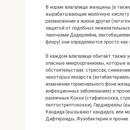
В норме влагалище женщины (а также
вырабатывающие молочную кислоту. К
размножения и жизни других (патоге
защитой от подобных нежелательных
палочками Додерляйна, лактобациллам
флору) они определяются просто как 
В каждом влагалище обитает также у
опасные микроорганизмы, которые а
обстоятельствах: стрессах, снижени
некоторых лекарств (антибактериаль
изменении гормонального фона женщи
инфекционных заболеваниях) и прочих
различные Кокки (стафилококки, стре
пептострептококки), Гарднереллы (в
Кандида (вызывают кандидоз, или мо
Дифтероиды, Фузобактерии и прочие.