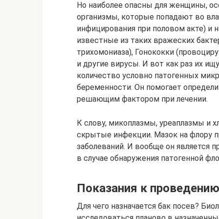
Но наиболее опасны для женщины, ос
организмы, которые попадают во вла
инфицирования при половом акте) и 
известные из таких вражеских бакт
трихомониаза), Гонококки (провоциру
и другие вирусы. И вот как раз их и
количество условно патогенных микро
беременности. Он помогает определит
решающим фактором при лечении.
К слову, микоплазмы, уреаплазмы и 
скрытые инфекции. Мазок на флору 
заболеваний. И вообще он является 
в случае обнаружения патогенной фл
Показания к проведению
Для чего назначается бак посев? Би
исследоваться планово в назначенны