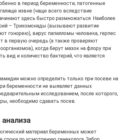
обенно в период беременности, патогенные
галище извне (чаще всего вследствие
начинают здесь быстро размножаться. Наиболее
ерий – Трихомонады (вызывают развитие
ют гонорею), вирус папилломы человека, герпес
щут в первую очередь (а также проверяют
организмов), когда берут мазок на флору при
ь вид и количество бактерий, что является
хламидии можно определить только при посеве на
при беременности не выявляет данных
предварительным исследованием, после которого,
оры, необходимо сдавать посев.
 анализа
ологический материал беременных может
е сроки по усмотрению гинеколога. Забор