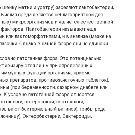
 шейку матки и уретру) заселяют лактобактерии,
ислая среда является неблагоприятной для
нных) микроорганизмов и является естественной
 факторов. Лактобактерии называют еще
и или лактоморфотипами, и в анализе (мазке на
палочки. Однако в нашей флоре они не одиноки.
словно патогенная флора. Это потенциально
ктивизируются лишь при определенных
и иммунных функций организма, приеме
ных препаратов, противозачаточных таблеток),
ны (при беременности, сахарном диабете или
. К условно патогенной флоре относятся
птококки, энтерококки, пептококки,
ызывают бактериальный вагиноз), грибы рода
лочницу), Энтеробактерии, Бактероиды,