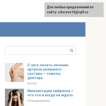
Для любых предложений по
English
сайту: zdorovo16@cp9.ru
Поиск:
С чего начать лечение
артроза коленного
сустава — советы
доктора
Кости
Имплантация эмбриона –
что это и когда ее ждать
Планирование