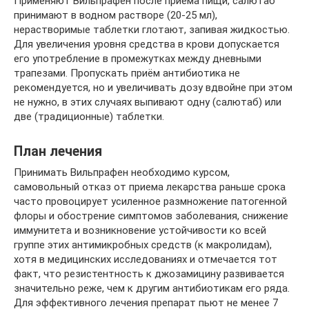
Применяют Вильпрафен после приема пищи, салютаб
принимают в водном растворе (20-25 мл),
нерастворимые таблетки глотают, запивая жидкостью.
Для увеличения уровня средства в крови допускается
его употребление в промежутках между дневными
трапезами. Пропускать приём антибиотика не
рекомендуется, но и увеличивать дозу вдвойне при этом
не нужно, в этих случаях выпивают одну (салютаб) или
две (традиционные) таблетки.
План лечения
Принимать Вильпрафен необходимо курсом,
самовольный отказ от приема лекарства раньше срока
часто провоцирует усиленное размножение патогенной
флоры и обострение симптомов заболевания, снижение
иммунитета и возникновение устойчивости ко всей
группе этих антимикробных средств (к макролидам),
хотя в медицинских исследованиях и отмечается тот
факт, что резистентность к джозамицину развивается
значительно реже, чем к другим антибиотикам его ряда.
Для эффективного лечения препарат пьют не менее 7