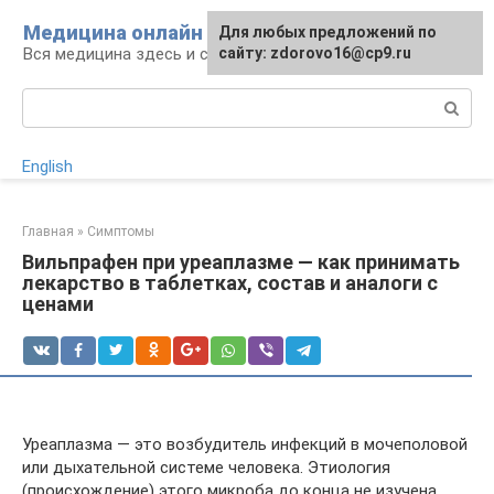
Перейти
Медицина онлайн
Для любых предложений по
к
Вся медицина здесь и сейчас
сайту: zdorovo16@cp9.ru
контенту
Поиск:
English
Главная
»
Симптомы
Вильпрафен при уреаплазме — как принимать
лекарство в таблетках, состав и аналоги с
ценами
Уреаплазма — это возбудитель инфекций в мочеполовой
или дыхательной системе человека. Этиология
(происхождение) этого микроба до конца не изучена