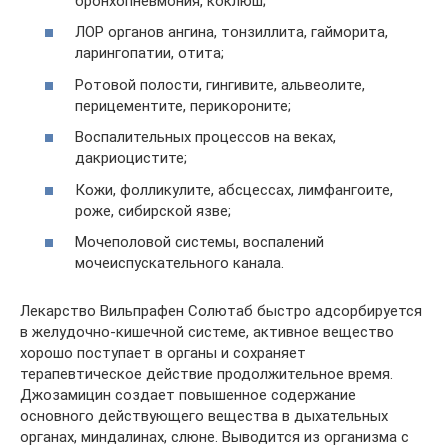
бронхопневмония, коклюш;
ЛОР органов ангина, тонзиллита, гайморита,
ларингопатии, отита;
Ротовой полости, гингивите, альвеолите,
перицементите, перикороните;
Воспалительных процессов на веках,
дакриоцистите;
Кожи, фолликулите, абсцессах, лимфангоите,
роже, сибирской язве;
Мочеполовой системы, воспалений
мочеиспускательного канала.
Лекарство Вильпрафен Солютаб быстро адсорбируется
в желудочно-кишечной системе, активное вещество
хорошо поступает в органы и сохраняет
терапевтическое действие продолжительное время.
Джозамицин создает повышенное содержание
основного действующего вещества в дыхательных
органах, миндалинах, слюне. Выводится из организма с