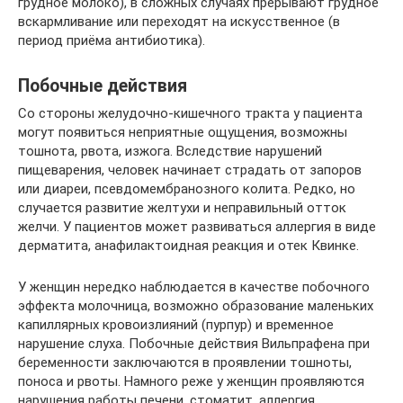
грудное молоко), в сложных случаях прерывают грудное
вскармливание или переходят на искусственное (в
период приёма антибиотика).
Побочные действия
Со стороны желудочно-кишечного тракта у пациента
могут появиться неприятные ощущения, возможны
тошнота, рвота, изжога. Вследствие нарушений
пищеварения, человек начинает страдать от запоров
или диареи, псевдомембранозного колита. Редко, но
случается развитие желтухи и неправильный отток
желчи. У пациентов может развиваться аллергия в виде
дерматита, анафилактоидная реакция и отек Квинке.
У женщин нередко наблюдается в качестве побочного
эффекта молочница, возможно образование маленьких
капиллярных кровоизлияний (пурпур) и временное
нарушение слуха. Побочные действия Вильпрафена при
беременности заключаются в проявлении тошноты,
поноса и рвоты. Намного реже у женщин проявляются
нарушения работы печени, стоматит, аллергия,