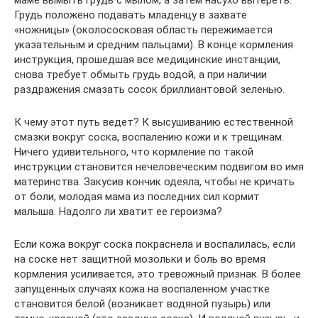
Грудь положено подавать младенцу в захвате
«ножницы» (околососковая область пережимается
указательным и средним пальцами). В конце кормления
инструкция, прошедшая все медицинские инстанции,
снова требует обмыть грудь водой, а при наличии
раздражения смазать сосок бриллиантовой зеленью.
К чему этот путь ведет? К высушиванию естественной
смазки вокруг соска, воспалению кожи и к трещинам.
Ничего удивительного, что кормление по такой
инструкции становится нечеловеческим подвигом во имя
материнства. Закусив кончик одеяла, чтобы не кричать
от боли, молодая мама из последних сил кормит
малыша. Надолго ли хватит ее героизма?
Если кожа вокруг соска покраснела и воспалилась, если
на соске нет защитной мозольки и боль во время
кормления усиливается, это тревожный признак. В более
запущенных случаях кожа на воспаленном участке
становится белой (возникает водяной пузырь) или