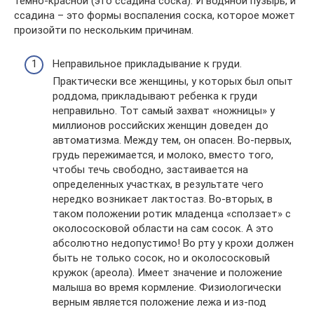
темно-красной (это ссадина соска). И водяной пузырь, и
ссадина – это формы воспаления соска, которое может
произойти по нескольким причинам.
Неправильное прикладывание к груди.
Практически все женщины, у которых был опыт
роддома, прикладывают ребенка к груди
неправильно. Тот самый захват «ножницы» у
миллионов российских женщин доведен до
автоматизма. Между тем, он опасен. Во-первых,
грудь пережимается, и молоко, вместо того,
чтобы течь свободно, застаивается на
определенных участках, в результате чего
нередко возникает лактостаз. Во-вторых, в
таком положении ротик младенца «сползает» с
околососковой области на сам сосок. А это
абсолютно недопустимо! Во рту у крохи должен
быть не только сосок, но и околососковый
кружок (ареола). Имеет значение и положение
малыша во время кормление. Физиологически
верным является положение лежа и из-под