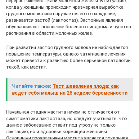
перерастяжению ткани молочной железы. В ситуациях,
когда у женщины происходит чрезмерная выработка
грудного молока или нарушается его отхождение,
развивается застой (лактостаз). Застойные явления
обуславливают появление болевого синдрома и чувства
распирания в области молочных желез.
При развитии застоя грудного молока не наблюдается
повышение температуры, однако затягивание лечения
может привести к развитию более серьёзной патологии,
такой, как мастит.
Читайте также:
Тест шевеления плода: как
ведет себя малыш на 26 неделе беременности
Начальная стадия мастита ничем не отличается от
симптоматики лактостаза, но следует учитывать, что
данное заболевание ставит под угрозу не только
лактацию, но и здоровье кормящей женщины.
Основными проявлениями мастита является локальная