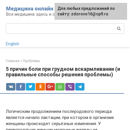
Перейти
Медицина онлайн
Для любых предложений по
к
Вся медицина здесь и сейчас
сайту: zdorovo16@cp9.ru
контенту
Поиск:
English
Главная
»
Проблемы
5 причин боли при грудном вскармливании (и
правильные способы решения проблемы)
Логическим продолжением послеродового периода
является начало лактации, при котором в организме
женщины происходят серьёзные изменения. У
первородящих женщин молочные железы не