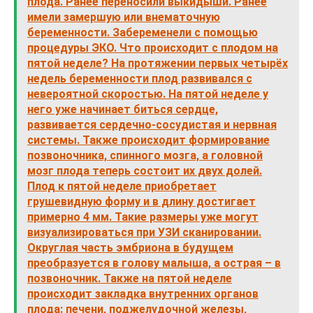
плода. Ранее переносили выкидыши. Ранее
имели замершую или внематочную
беременности. Забеременели с помощью
процедуры ЭКО. Что происходит с плодом на
пятой неделе? На протяжении первых четырёх
недель беременности плод развивался с
невероятной скоростью. На пятой неделе у
него уже начинает биться сердце,
развивается сердечно-сосудистая и нервная
системы. Также происходит формирование
позвоночника, спинного мозга, а головной
мозг плода теперь состоит их двух долей.
Плод к пятой неделе приобретает
грушевидную форму и в длину достигает
примерно 4 мм. Такие размеры уже могут
визуализироваться при УЗИ сканировании.
Округлая часть эмбриона в будущем
преобразуется в голову малыша, а острая – в
позвоночник. Также на пятой неделе
происходит закладка внутренних органов
плода: печени, поджелудочной железы,