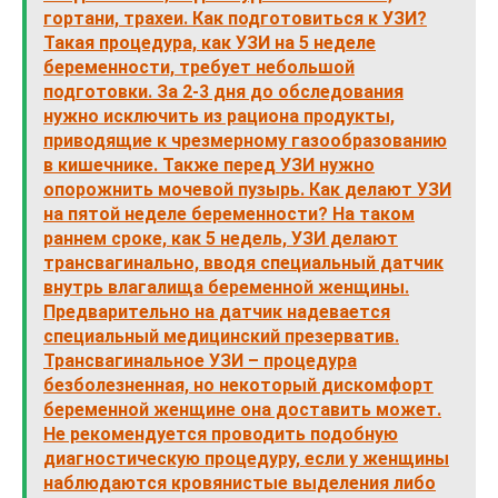
гортани, трахеи. Как подготовиться к УЗИ?
Такая процедура, как УЗИ на 5 неделе
беременности, требует небольшой
подготовки. За 2-3 дня до обследования
нужно исключить из рациона продукты,
приводящие к чрезмерному газообразованию
в кишечнике. Также перед УЗИ нужно
опорожнить мочевой пузырь. Как делают УЗИ
на пятой неделе беременности? На таком
раннем сроке, как 5 недель, УЗИ делают
трансвагинально, вводя специальный датчик
внутрь влагалища беременной женщины.
Предварительно на датчик надевается
специальный медицинский презерватив.
Трансвагинальное УЗИ – процедура
безболезненная, но некоторый дискомфорт
беременной женщине она доставить может.
Не рекомендуется проводить подобную
диагностическую процедуру, если у женщины
наблюдаются кровянистые выделения либо