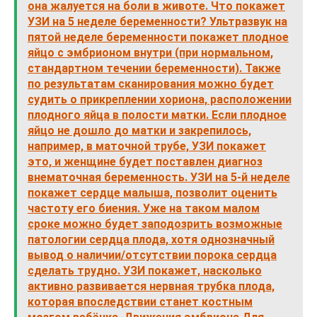
она жалуется на боли в животе. Что покажет
УЗИ на 5 неделе беременности? Ультразвук на
пятой неделе беременности покажет плодное
яйцо с эмбрионом внутри (при нормальном,
стандартном течении беременности). Также
по результатам сканирования можно будет
судить о прикреплении хориона, расположении
плодного яйца в полости матки. Если плодное
яйцо не дошло до матки и закрепилось,
например, в маточной трубе, УЗИ покажет
это, и женщине будет поставлен диагноз
внематочная беременность. УЗИ на 5-й неделе
покажет сердце малыша, позволит оценить
частоту его биения. Уже на таком малом
сроке можно будет заподозрить возможные
патологии сердца плода, хотя однозначный
вывод о наличии/отсутствии порока сердца
сделать трудно. УЗИ покажет, насколько
активно развивается нервная трубка плода,
которая впоследствии станет костным