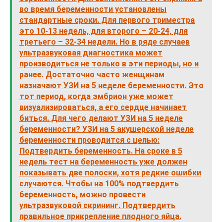
во время беременности установлены
стандартные сроки. Для первого триместра
это 10-13 недель, для второго – 20-24, для
третьего – 32-34 недели. Но в ряде случаев
ультразвуковая диагностика может
производиться не только в эти периоды, но и
ранее. Достаточно часто женщинам
назначают УЗИ на 5 неделе беременности. Это
тот период, когда эмбрион уже может
визуализироваться, а его сердце начинает
биться. Для чего делают УЗИ на 5 неделе
беременности? УЗИ на 5 акушерской неделе
беременности проводится с целью:
Подтвердить беременность. На сроке в 5
недель тест на беременность уже должен
показывать две полоски, хотя редкие ошибки
случаются. Чтобы на 100% подтвердить
беременность, можно провести
ультразвуковой скрининг. Подтвердить
правильное прикрепление плодного яйца.