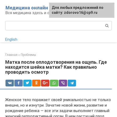
Перейти
Медицина онлайн
Для любых предложений по
к
Вся медицина здесь и сейчас
сайту: zdorovo16@cp9.ru
контенту
Поиск:
English
Главная
»
Проблемы
Матка после оплодотворения на ощупь. Где
находится шейка матки? Как правильно
проводить осмотр
Женское тело поражает своей уникальностью не только
внешне, но и изнутри. Зачатие новой жизни, развитие и
рождение ребенка — все эти задачи выполняет главный
женский репродуктивный орган. В нем растущий плод