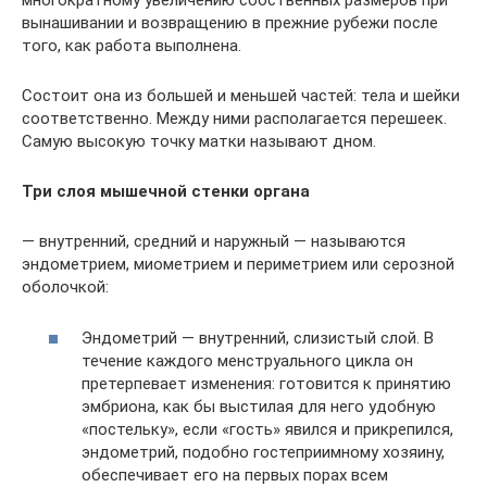
многократному увеличению собственных размеров при
вынашивании и возвращению в прежние рубежи после
того, как работа выполнена.
Состоит она из большей и меньшей частей: тела и шейки
соответственно. Между ними располагается перешеек.
Самую высокую точку матки называют дном.
Три слоя мышечной стенки органа
— внутренний, средний и наружный — называются
эндометрием, миометрием и периметрием или серозной
оболочкой:
Эндометрий — внутренний, слизистый слой. В
течение каждого менструального цикла он
претерпевает изменения: готовится к принятию
эмбриона, как бы выстилая для него удобную
«постельку», если «гость» явился и прикрепился,
эндометрий, подобно гостеприимному хозяину,
обеспечивает его на первых порах всем