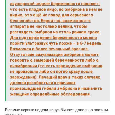
акушерской неделе беременности покажет,
что есть плодное яйцо, но эмбриона в нём не
видно, это ещё не повод для серьезного
беспокойства. Вероятно, возможности
аппарата не настолько велики, чтобы
разглядеть эмбрион на столь раннем сроке.
Для подтверждения беременности можно
пройти ультразвук чуть позже – в 6-7 недель.
Возможен и более печальный прогноз.
Отсутствие визуализации эмбриона может
говорить о замершей беременности либо о
анэмбрионии (то есть зарождение эмбриона
не произошло либо он погиб сразу после
зарождения). Лечащий врач в таких случаях
должен разобраться в причинах
произошедшей гибели эмбриона и назначить
женщине определённые обследования.
В самые первые недели тонус бывает довольно частым