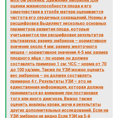
мозгом ребёнка. Движения эмбриона Для
оценки жизнеспособности плода и его
самочувствия в утробе матери оценивается
частота его сердечных сокращений. Нормы и
расшифровка Выделяют несколько основных
параметров развития плода, которые
учитываются при расшифровке результатов
ультразвука: размер эмбриона – нормативное
значение около 4 мм; размер желточного
мешка – нормативное значение 4-5 мм; размер
плодного яйца – по норме он должен
составлять примерно 1 см; ЧСС – норма от 70
до 100 уд/мин. Также по УЗИ можно оценить
вес эмбриона – он должен составлять
примерно 4 г. Результаты УЗИ – это не
единственная информация, которая должна
приниматься во внимание при постановке
того или иного диагноза. Важно также
оценить анализы крови, мочи и результаты
других дополнительных исследований. Если на
УЗИ эмбрион не видно Если УЗИ на 5-й