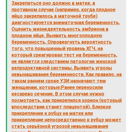
Закрепиться оно должно в матке, в
противном случае (например, когда плодное
яйцо закрепилось в маточной трубе)
диагностируется внематочная беременность.
Оценить жизнедеятельность эмбриона в
плодном яйце. Выявить многоплодную
беременность. Опровергнуть вероятность
того, что повышенный уровень ХГЧ, на
который среагировал тест на беременность,
не является следствием патологии женской
репродуктивной системы. Выявить угрозы
невынашивания беременности. Как правило, на
таком раннем сроке УЗИ назначают тем
женщинам, которые:Ранее переносили
кесарево сечение. В этом случае нужно
посмотреть, как прикрепился хорион (который
впоследствии станет плацентой). Близкое
прикрепление к рубцу на матке или
прикрепление непосредственно к рубцу может
стать серьёзной угрозой невынашивания