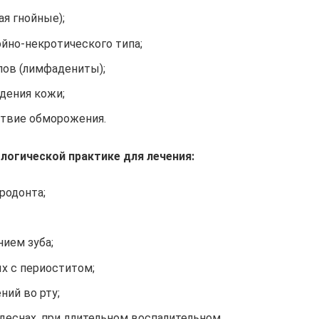
я гнойные);
йно-некротического типа;
лов (лимфадениты);
дения кожи;
ствие обморожения.
огической практике для лечения:
родонта;
ием зуба;
х с периоститом;
ий во рту;
деснах, при длительном воспалительном