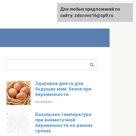
Для любых предложений по
English
сайту: zdorovo16@cp9.ru
Поиск:
Здоровая диета для
будущих мам: белок при
беременности
Анализы
Базальная температура
при внематочной
беременности на ранних
сроках