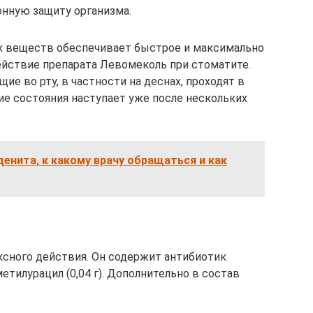
нную защиту организма.
х веществ обеспечивает быстрое и максимально
йствие препарата Левомеколь при стоматите.
е во рту, в частности на деснах, проходят в
ние состояния наступает уже после нескольких
нита, к какому врачу обращаться и как
сного действия. Он содержит антибиотик
метилурацил (0,04 г). Дополнительно в состав