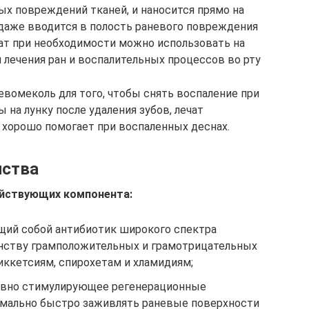
ых повреждений тканей, и наносится прямо на
 даже вводится в полость раневого повреждения
арат при необходимости можно использовать на
я лечения ран и воспалительных процессов во рту
евомеколь для того, чтобы снять воспаление при
 на лунку после удаления зубов, лечат
о хорошо помогает при воспаленных деснах.
йства
ействующих компонента:
щий собой антибиотик широкого спектра
нству грамположительных и грамотрицательных
иккетсиям, спирохетам и хламидиям;
тивно стимулирующее регенерационные
мально быстро заживлять раневые поверхности