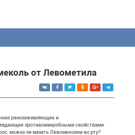
меколь от Левометила
ичное ранозаживляющее и
обладающее противомикробными свойствами.
рос: можно ли мазать Левомеколем во рту?