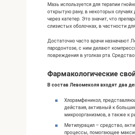
Мазь используется для терапии гнойн
открытую рану, в некоторых случаях
через катетер. Это значит, что преп
слизистых оболочках, в частности дл
Достаточно часто врачи назначают Л
пародонтозе, с ним делают компрессы
повреждения в уголках рта. Средств
Фармакологические сво
В состав Левомеколя входят два д
Хлорамфеникол, представляю
действия, активный к больши
микроорганизмов, а также к р
Метилурацил – средство, ак
процессы, помогающее макси