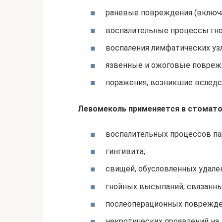
раневые повреждения (включа
воспалительные процессы гно
воспаления лимфатических уз
язвенные и ожоговые повреж
поражения, возникшие вслед
Левомеколь применяется в стоматол
воспалительных процессов па
гингивита;
свищей, обусловленных удален
гнойных высыпаний, связанны
послеоперационных поврежден
некротических проявлений на 