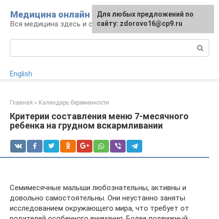
Перейти
Медицина онлайн
Для любых предложений по
к
Вся медицина здесь и сейчас
сайту: zdorovo16@cp9.ru
контенту
Поиск:
English
Главная
»
Календарь беременности
Критерии составления меню 7-месячного
ребенка на грудном вскармливании
Семимесячные малыши любознательны, активны и
довольно самостоятельны. Они неустанно заняты
исследованием окружающего мира, что требует от
родителей особенного внимания. Более подвижный