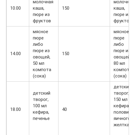
молочная
молочная
10.00
каша,
150
каша,
пюре из
пюре из
фруктов
фруктов
мясное
мясное
пюре
пюре
либо
либо
пюре из
пюре из
14.00
150
овощей,
овощей,
50 мл
80 мл
компота
компота
(сока)
(сока)
детский
детский
творог,
творог,
150 мл
100 мл
кефира,
18.00
40
кефира,
половина
печенье
яичного
желтка