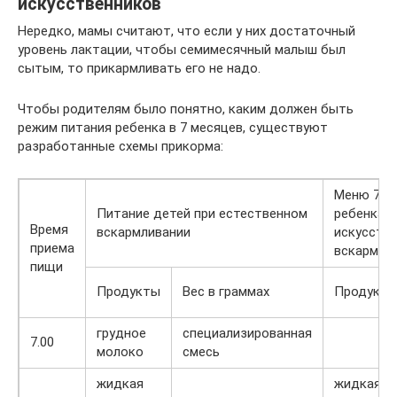
искусственников
Нередко, мамы считают, что если у них достаточный
уровень лактации, чтобы семимесячный малыш был
сытым, то прикармливать его не надо.
Чтобы родителям было понятно, каким должен быть
режим питания ребенка в 7 месяцев, существуют
разработанные схемы прикорма:
Меню 7-м
Питание детей при естественном
ребенка н
Время
вскармливании
искусств
приема
вскармли
пищи
Продукты
Вес в граммах
Продукт
грудное
специализированная
7.00
молоко
смесь
жидкая
жидкая