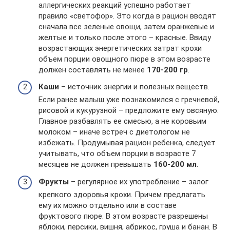
аллергических реакций успешно работает
правило «светофор». Это когда в рацион вводят
сначала все зеленые овощи, затем оранжевые и
желтые и только после этого – красные. Ввиду
возрастающих энергетических затрат крохи
объем порции овощного пюре в этом возрасте
должен составлять не менее
170-200 гр
.
Каши
– источник энергии и полезных веществ.
Если ранее малыш уже познакомился с гречневой,
рисовой и кукурузной – предложите ему овсяную.
Главное разбавлять ее смесью, а не коровьим
молоком – иначе встреч с диетологом не
избежать. Продумывая рацион ребенка, следует
учитывать, что объем порции в возрасте 7
месяцев не должен превышать
160-200 мл
.
Фрукты
– регулярное их употребление – залог
крепкого здоровья крохи. Причем предлагать
ему их можно отдельно или в составе
фруктового пюре. В этом возрасте разрешены
яблоки, персики, вишня, абрикос, груша и банан. В