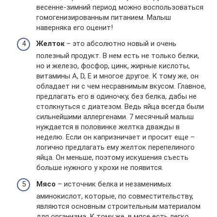
весенне-зимний период можно воспользоваться
гомогенизированным питанием. Малыш
наверняка его оценит!
Желток
– это абсолютно новый и очень
полезный продукт. В нем есть не только белки,
но и железо, фосфор, цинк, жирные кислоты,
витамины А, D, Е и многое другое. К тому же, он
обладает ни с чем несравнимым вкусом. Главное,
предлагать его в одиночку, без белка, дабы не
столкнуться с диатезом. Ведь яйца всегда были
сильнейшими аллергенами. 7 месячный малыш
нуждается в половинке желтка дважды в
неделю. Если он капризничает и просит еще –
логично предлагать ему желток перепелиного
яйца. Он меньше, поэтому искушения съесть
больше нужного у крохи не появится.
Мясо
– источник белка и незаменимых
аминокислот, которые, по совместительству,
являются основным строительным материалом
для организма. К тому же, в мясе есть легко