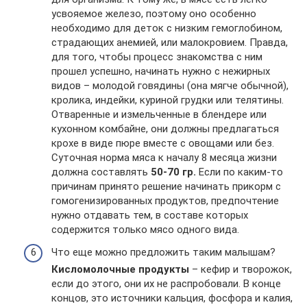
усвояемое железо, поэтому оно особенно
необходимо для деток с низким гемоглобином,
страдающих анемией, или малокровием. Правда,
для того, чтобы процесс знакомства с ним
прошел успешно, начинать нужно с нежирных
видов – молодой говядины (она мягче обычной),
кролика, индейки, куриной грудки или телятины.
Отваренные и измельченные в блендере или
кухонном комбайне, они должны предлагаться
крохе в виде пюре вместе с овощами или без.
Суточная норма мяса к началу 8 месяца жизни
должна составлять
50-70 гр.
Если по каким-то
причинам принято решение начинать прикорм с
гомогенизированных продуктов, предпочтение
нужно отдавать тем, в составе которых
содержится только мясо одного вида.
Что еще можно предложить таким малышам?
Кисломолочные продукты
– кефир и творожок,
если до этого, они их не распробовали. В конце
концов, это источники кальция, фосфора и калия,